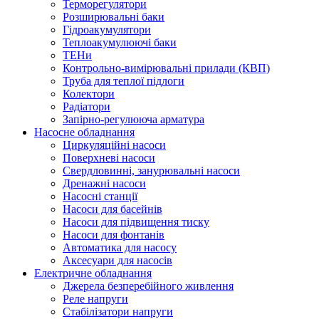
Терморегулятори
Розширювальні баки
Гідроакумулятори
Теплоакумулюючі баки
ТЕНи
Контрольно-вимірювальні прилади (КВП)
Труба для теплої підлоги
Колектори
Радіатори
Запірно-регулююча арматура
Насосне обладнання
Циркуляційні насоси
Поверхневі насоси
Свердловинні, занурювальні насоси
Дренажні насоси
Насосні станції
Насоси для басейнів
Насоси для підвищення тиску
Насоси для фонтанів
Автоматика для насосу
Аксесуари для насосів
Електричне обладнання
Джерела безперебійного живлення
Реле напруги
Стабілізатори напруги