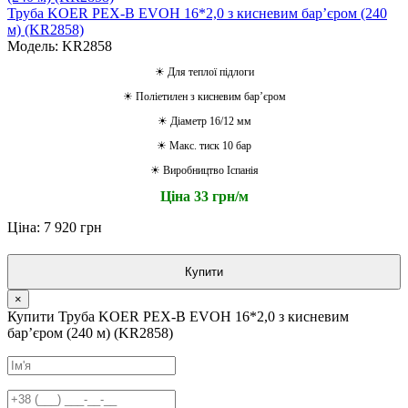
Труба KOER PEX-B EVOH 16*2,0 з кисневим барʼєром (240
м) (KR2858)
Модель: KR2858
☀ Для теплої підлоги
☀ Поліетилен з кисневим барʼєром
☀ Діаметр 16/12 мм
☀ Макс. тиск 10 бар
☀ Виробництво Іспанія
Ціна 33 грн/м
Ціна: 7 920 грн
Купити
×
Купити Труба KOER PEX-B EVOH 16*2,0 з кисневим
барʼєром (240 м) (KR2858)