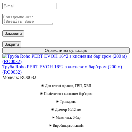
Замовити
Закрити
Отримати консультацію
Труба Roho PERT EVOH 16*2 з кисневим барʼєром (200 м)
(RO0032)
Модель: RO0032
☀ Для теплої підлоги, ГВП, ХВП
☀ Поліетилен з кисневим барʼєром
☀ Тришарова
☀ Діаметр 16/12 мм
☀ Макс. тиск 6 бар
☀ Виробництво Іспанія