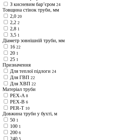
З кисневим барʼєром
24
Товщина стінок труби, мм
2,0
20
2,2
2
2,8
1
3,5
1
Діаметр зовнішній труби, мм
16
22
20
1
25
1
Призначення
Для теплої підлоги
24
Для ГВП
22
Для ХВП
22
Матеріал труби
PEX-A
8
PEX-B
6
PER-T
10
Довжина труби у бухті, м
50
1
100
1
200
6
240
5