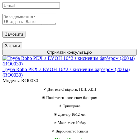
Замовити
Закрити
Отримати консультацію
Труба Roho PEX-a EVOH 16*2 з кисневим барʼєром (200 м)
(RO0030)
Модель: RO0030
☀ Для теплої підлоги, ГВП, ХВП
☀ Поліетилен з кисневим барʼєром
☀ Тришарова
☀ Діаметр 16/12 мм
☀ Макс. тиск 10 бар
☀ Виробництво Іспанія