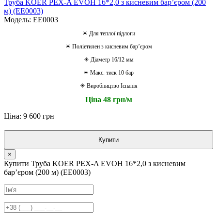
Труба KOER PEX-A EVOH 16*2,0 з кисневим барʼєром (200
м) (EE0003)
Модель: EE0003
☀ Для теплої підлоги
☀ Поліетилен з кисневим барʼєром
☀ Діаметр 16/12 мм
☀ Макс. тиск 10 бар
☀ Виробництво Іспанія
Ціна 48 грн/м
Ціна: 9 600 грн
Купити
×
Купити Труба KOER PEX-A EVOH 16*2,0 з кисневим
барʼєром (200 м) (EE0003)