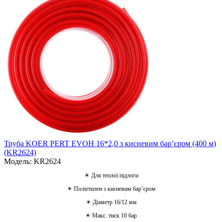
Труба KOER PERT EVOH 16*2,0 з кисневим барʼєром (400 м)
(KR2624)
Модель: KR2624
☀ Для теплої підлоги
☀ Поліетилен з кисневим барʼєром
☀ Діаметр 16/12 мм
☀ Макс. тиск 10 бар