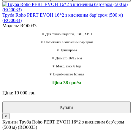
Труба Roho PERT EVOH 16*2 з кисневим барʼєром (500 м)
(RO0033)
Модель: RO0033
☀ Для теплої підлоги, ГВП, ХВП
☀ Поліетилен з кисневим барʼєром
☀ Тришарова
☀ Діаметр 16/12 мм
☀ Макс. тиск 6 бар
☀ Виробництво Іспанія
Ціна 38 грн/м
Ціна: 19 000 грн
Купити
×
Купити Труба Roho PERT EVOH 16*2 з кисневим барʼєром
(500 м) (RO0033)