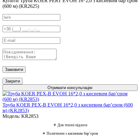
Купити Труба KOER PERT EVOH 16*2,0 з кисневим барʼєром
(600 м) (KR2625)
Замовити
Закрити
Отримати консультацію
Труба KOER PEX-B EVOH 16*2,0 з кисневим барʼєром (600
м) (KR2853)
Модель: KR2853
☀ Для теплої підлоги
☀ Поліетилен з кисневим барʼєром