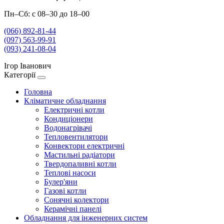
Пн–Сб: с 08–30 до 18–00
(066) 892-81-44
(097) 563-99-91
(093) 241-08-04
Ігор Іванович
Категорії
Головна
Кліматичне обладнання
Електричні котли
Кондиціонери
Водонагрівачі
Тепловентилятори
Конвектори електричні
Мастильні радіатори
Твердопаливні котли
Теплові насоси
Булер'яни
Газові котли
Сонячні колектори
Керамічні панелі
Обладнання для інженерних систем