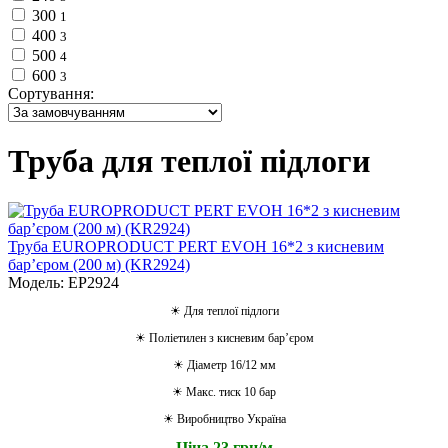
300
1
400
3
500
4
600
3
Сортування:
Труба для теплої підлоги
Труба EUROPRODUCT PERT EVOH 16*2 з кисневим
барʼєром (200 м) (KR2924)
Модель: EP2924
☀ Для теплої підлоги
☀ Поліетилен з кисневим барʼєром
☀ Діаметр 16/12 мм
☀ Макс. тиск 10 бар
☀ Виробництво Україна
Ціна 23 грн/м