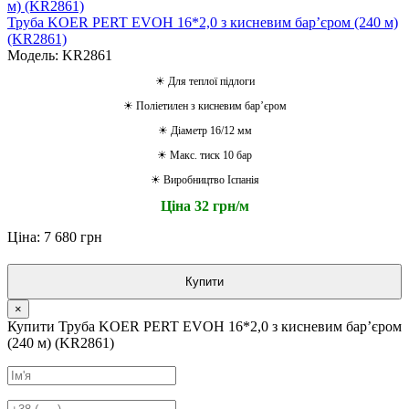
Труба KOER PERT EVOH 16*2,0 з кисневим барʼєром (240 м)
(KR2861)
Модель: KR2861
☀ Для теплої підлоги
☀ Поліетилен з кисневим барʼєром
☀ Діаметр 16/12 мм
☀ Макс. тиск 10 бар
☀ Виробництво Іспанія
Ціна 32 грн/м
Ціна: 7 680 грн
Купити
×
Купити Труба KOER PERT EVOH 16*2,0 з кисневим барʼєром
(240 м) (KR2861)