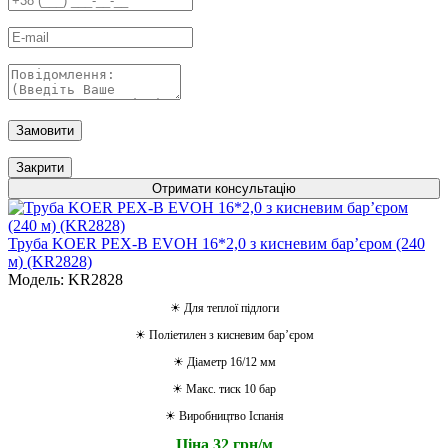
Замовити
Закрити
Отримати консультацію
Труба KOER PEX-B EVOH 16*2,0 з кисневим барʼєром (240
м) (KR2828)
Модель: KR2828
☀ Для теплої підлоги
☀ Поліетилен з кисневим барʼєром
☀ Діаметр 16/12 мм
☀ Макс. тиск 10 бар
☀ Виробництво Іспанія
Ціна 32 грн/м