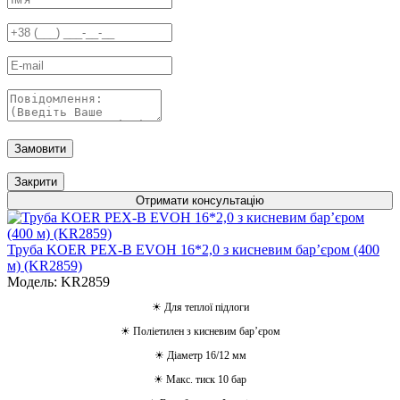
Замовити
Закрити
Отримати консультацію
Труба KOER PEX-B EVOH 16*2,0 з кисневим барʼєром (400
м) (KR2859)
Модель: KR2859
☀ Для теплої підлоги
☀ Поліетилен з кисневим барʼєром
☀ Діаметр 16/12 мм
☀ Макс. тиск 10 бар