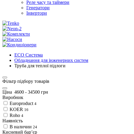
Реле часу та таймери
Генератори
Інвертори
ECO Система
Обладнання для інженерних систем
Труба для теплої підлоги
Фільтр підбору товарів
Ціна
4600
-
34500
грн
Виробник
Europroduct
4
KOER
16
Roho
4
Наявність
В наличии
24
Кисневий барʼєр