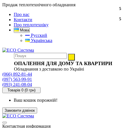
Продаж теплотехнічного обладнання
5
5
5
5
5
5
5
5
5
5
5
5
5
5
5
5
Про нас
5
5
5
5
5
5
5
5
5
5
5
5
5
5
5
5
Контакти
Про теплотехніку
Мова
Русский
Українська
ОПАЛЕННЯ ДЛЯ ДОМУ ТА КВАРТИРИ
Обладнання з доставкою по Україні
(066) 892-81-44
(097) 563-99-91
(093) 241-08-04
Товарів 0 (0 грн)
Ваш кошик порожній!
Замовити дзвінок
Контактная информация