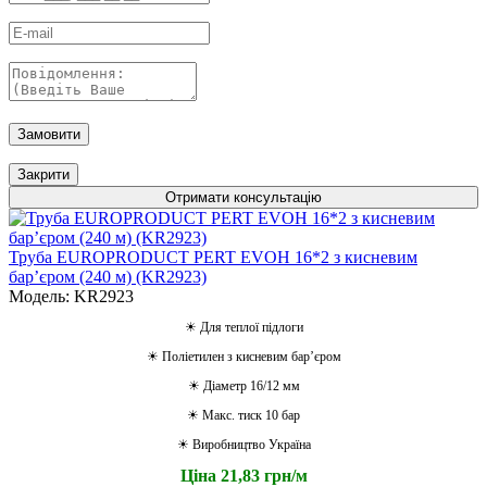
Замовити
Закрити
Отримати консультацію
Труба EUROPRODUCT PERT EVOH 16*2 з кисневим
барʼєром (240 м) (KR2923)
Модель: KR2923
☀ Для теплої підлоги
☀ Поліетилен з кисневим барʼєром
☀ Діаметр 16/12 мм
☀ Макс. тиск 10 бар
☀ Виробництво Україна
Ціна 21,83 грн/м