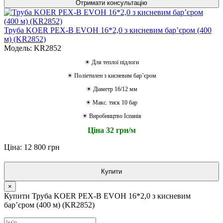
Отримати консультацію
Труба KOER PEX-B EVOH 16*2,0 з кисневим барʼєром (400
м) (KR2852)
Модель: KR2852
☀ Для теплої підлоги
☀ Поліетилен з кисневим барʼєром
☀ Діаметр 16/12 мм
☀ Макс. тиск 10 бар
☀ Виробництво Іспанія
Ціна 32 грн/м
Ціна: 12 800 грн
Купити
×
Купити Труба KOER PEX-B EVOH 16*2,0 з кисневим
барʼєром (400 м) (KR2852)