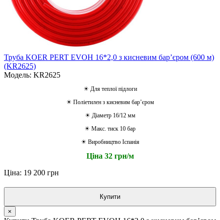
Труба KOER PERT EVOH 16*2,0 з кисневим барʼєром (600 м)
(KR2625)
Модель: KR2625
☀ Для теплої підлоги
☀ Поліетилен з кисневим барʼєром
☀ Діаметр 16/12 мм
☀ Макс. тиск 10 бар
☀ Виробництво Іспанія
Ціна 32 грн/м
Ціна: 19 200 грн
Купити
×