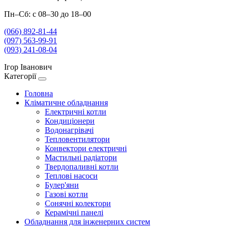
Пн–Сб: с 08–30 до 18–00
(066) 892-81-44
(097) 563-99-91
(093) 241-08-04
Ігор Іванович
Категорії
Головна
Кліматичне обладнання
Електричні котли
Кондиціонери
Водонагрівачі
Тепловентилятори
Конвектори електричні
Мастильні радіатори
Твердопаливні котли
Теплові насоси
Булер'яни
Газові котли
Сонячні колектори
Керамічні панелі
Обладнання для інженерних систем