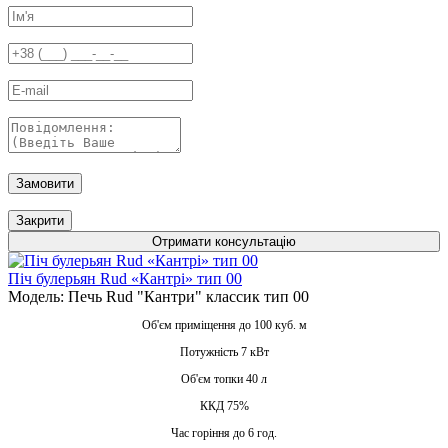
Замовити
Закрити
Отримати консультацію
Піч булерьян Rud «Кантрі» тип 00
Модель: Печь Rud "Кантри" классик тип 00
Об'єм приміщення до 100 куб. м
Потужність 7 кВт
Об'єм топки 40 л
ККД 75%
Час горіння до 6 год.