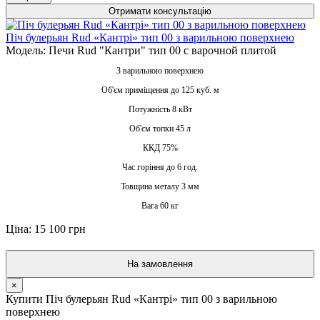
Отримати консультацію
Піч булерьян Rud «Кантрі» тип 00 з варильною поверхнею
Модель: Печи Rud "Кантри" тип 00 с варочной плитой
З варильною поверхнею
Об'єм приміщення до 125 куб. м
Потужність 8 кВт
Об'єм топки 45 л
ККД 75%
Час горіння до 6 год.
Товщина металу 3 мм
Вага 60 кг
Ціна: 15 100 грн
На замовлення
×
Купити Піч булерьян Rud «Кантрі» тип 00 з варильною
поверхнею