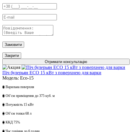
Замовити
Закрити
Отримати консультацію
Піч булерьян ECO 15 кВт з поверхнею для варки
Модель: Eco-15
⧯ Варильна поверхня
⧯ Обʼєм приміщення до 375 куб. м
⧯ Потужність 15 кВт
⧯ Обʼєм топки 68 л
⧯ ККД 75%
⧯ Час горіння до 6 годин