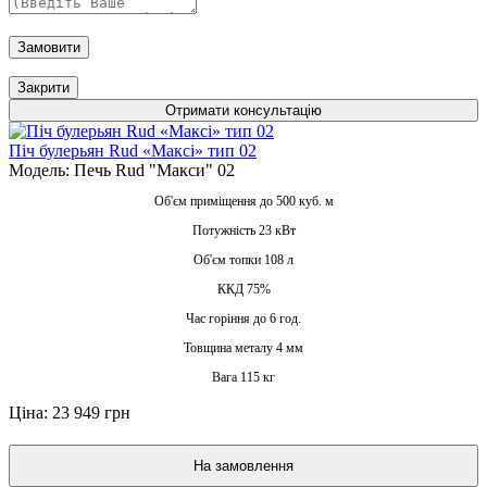
Замовити
Закрити
Отримати консультацію
Піч булерьян Rud «Максі» тип 02
Модель: Печь Rud "Макси" 02
Об'єм приміщення до 500 куб. м
Потужність 23 кВт
Об'єм топки 108 л
ККД 75%
Час горіння до 6 год.
Товщина металу 4 мм
Вага 115 кг
Ціна: 23 949 грн
На замовлення