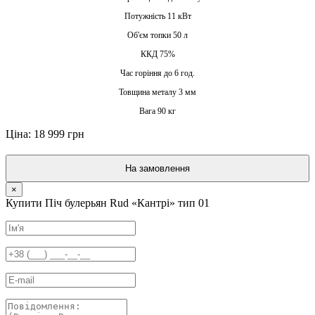
Потужність 11 кВт
Об'єм топки 50 л
ККД 75%
Час горіння до 6 год.
Товщина металу 3 мм
Вага 90 кг
Ціна: 18 999 грн
На замовлення
×
Купити Піч булерьян Rud «Кантрі» тип 01