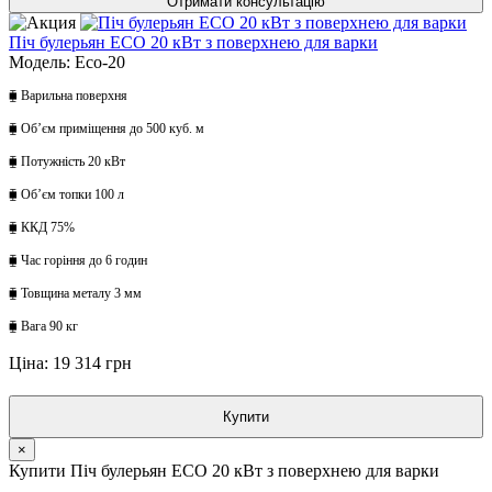
Отримати консультацію
Піч булерьян ECO 20 кВт з поверхнею для варки
Модель: Eco-20
⧯ Варильна поверхня
⧯ Обʼєм приміщення до 500 куб. м
⧯ Потужність 20 кВт
⧯ Обʼєм топки 100 л
⧯ ККД 75%
⧯ Час горіння до 6 годин
⧯ Товщина металу 3 мм
⧯ Вага 90 кг
Ціна: 19 314 грн
Купити
×
Купити Піч булерьян ECO 20 кВт з поверхнею для варки