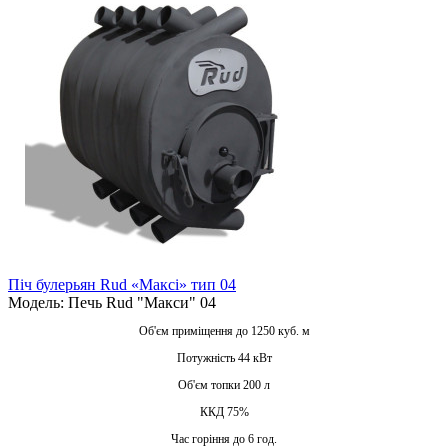
Піч булерьян Rud «Максі» тип 04
Модель: Печь Rud "Макси" 04
Об'єм приміщення до 1250 куб. м
Потужність 44 кВт
Об'єм топки 200 л
ККД 75%
Час горіння до 6 год.