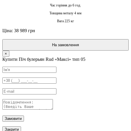
Час горіння до 6 год.
Товщина металу 4 мм
Вага 225 кг
Ціна: 38 989 грн
На замовлення
×
Купити Піч булерьян Rud «Максі» тип 05
Замовити
Закрити