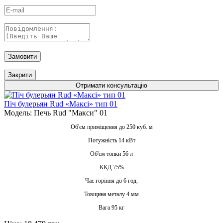
Замовити
Закрити
Отримати консультацію
Піч булерьян Rud «Максі» тип 01
Модель: Печь Rud "Макси" 01
Об'єм приміщення до 250 куб. м
Потужність 14 кВт
Об'єм топки 56 л
ККД 75%
Час горіння до 6 год.
Товщина металу 4 мм
Вага 95 кг