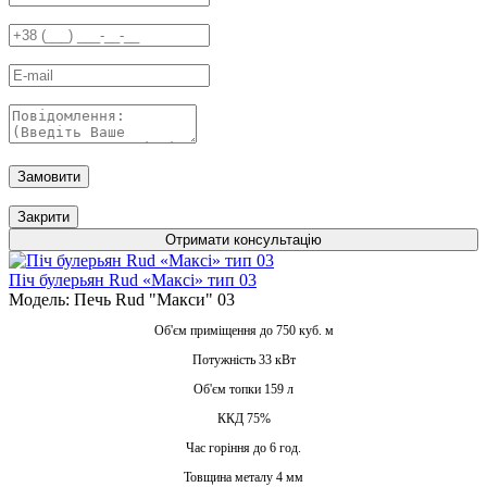
Замовити
Закрити
Отримати консультацію
Піч булерьян Rud «Максі» тип 03
Модель: Печь Rud "Макси" 03
Об'єм приміщення до 750 куб. м
Потужність 33 кВт
Об'єм топки 159 л
ККД 75%
Час горіння до 6 год.
Товщина металу 4 мм