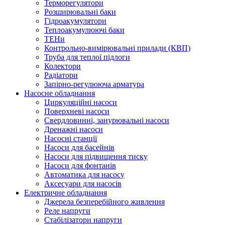
Терморегулятори
Розширювальні баки
Гідроакумулятори
Теплоакумулюючі баки
ТЕНи
Контрольно-вимірювальні прилади (КВП)
Труба для теплої підлоги
Колектори
Радіатори
Запірно-регулююча арматура
Насосне обладнання
Циркуляційні насоси
Поверхневі насоси
Свердловинні, занурювальні насоси
Дренажні насоси
Насосні станції
Насоси для басейнів
Насоси для підвищення тиску
Насоси для фонтанів
Автоматика для насосу
Аксесуари для насосів
Електричне обладнання
Джерела безперебійного живлення
Реле напруги
Стабілізатори напруги