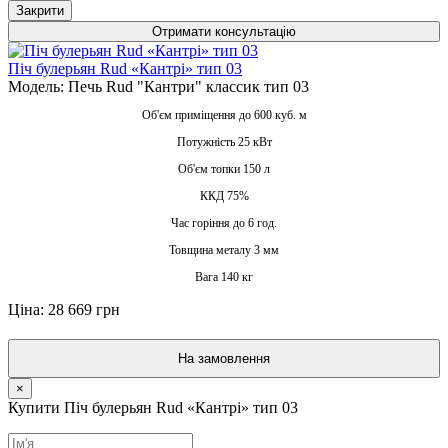
Закрити
Отримати консультацію
Піч булерьян Rud «Кантрі» тип 03
Модель: Печь Rud "Кантри" классик тип 03
Об'єм приміщення до 600 куб. м
Потужність 25 кВт
Об'єм топки 150 л
ККД 75%
Час горіння до 6 год.
Товщина металу 3 мм
Вага 140 кг
Ціна: 28 669 грн
На замовлення
×
Купити Піч булерьян Rud «Кантрі» тип 03