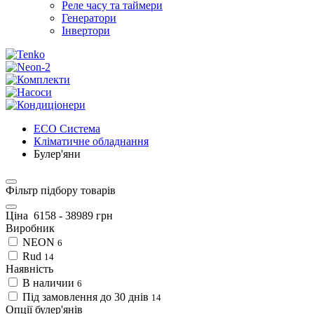
Реле часу та таймери
Генератори
Інвертори
ECO Система
Кліматичне обладнання
Булер'яни
Фільтр підбору товарів
Ціна
6158
-
38989
грн
Виробник
NEON
6
Rud
14
Наявність
В наличии
6
Під замовлення до 30 днів
14
Опції булер'янів