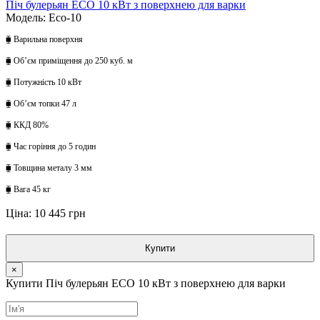
Піч булерьян ECO 10 кВт з поверхнею для варки
Модель: Eco-10
⧯ Варильна поверхня
⧯ Обʼєм приміщення до 250 куб. м
⧯ Потужність 10 кВт
⧯ Обʼєм топки 47 л
⧯ ККД 80%
⧯ Час горіння до 5 годин
⧯ Товщина металу 3 мм
⧯ Вага 45 кг
Ціна: 10 445 грн
Купити
×
Купити Піч булерьян ECO 10 кВт з поверхнею для варки