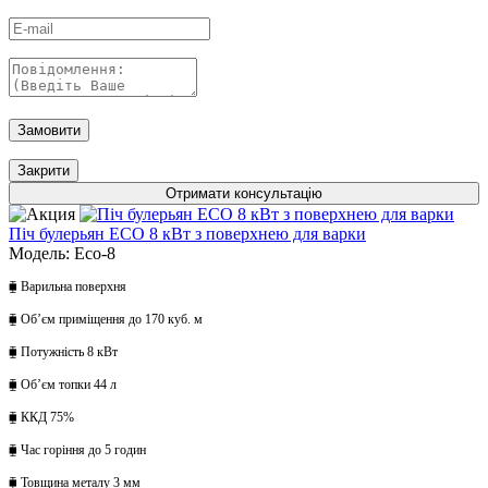
Замовити
Закрити
Отримати консультацію
Піч булерьян ECO 8 кВт з поверхнею для варки
Модель: Eco-8
⧯ Варильна поверхня
⧯ Обʼєм приміщення до 170 куб. м
⧯ Потужність 8 кВт
⧯ Обʼєм топки 44 л
⧯ ККД 75%
⧯ Час горіння до 5 годин
⧯ Товщина металу 3 мм