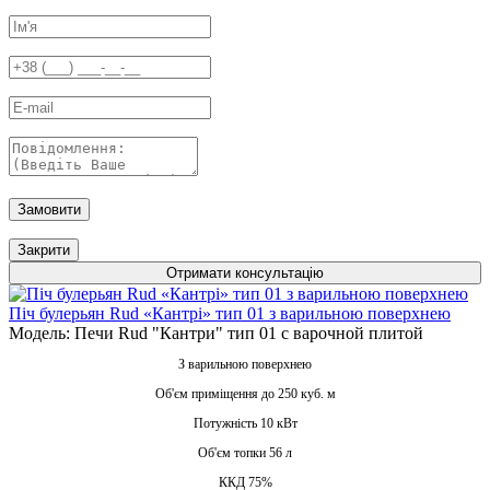
Замовити
Закрити
Отримати консультацію
Піч булерьян Rud «Кантрі» тип 01 з варильною поверхнею
Модель: Печи Rud "Кантри" тип 01 с варочной плитой
З варильною поверхнею
Об'єм приміщення до 250 куб. м
Потужність 10 кВт
Об'єм топки 56 л
ККД 75%