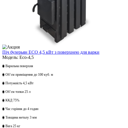
Піч булерьян ECO 4,5 кВт з поверхнею для варки
Модель: Eco-4,5
⧯ Варильна поверхня
⧯ Обʼєм приміщення до 100 куб. м
⧯ Потужність 4,5 кВт
⧯ Обʼєм топки 25 л
⧯ ККД 75%
⧯ Час горіння до 4 годин
⧯ Товщина металу 3 мм
⧯ Вага 25 кг