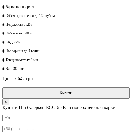
⧯ Варильна поверхня
⧯ Обʼєм приміщення до 130 куб. м
⧯ Потужність 6 кВт
⧯ Обʼєм топки 40 л
⧯ ККД 75%
⧯ Час горіння до 5 годин
⧯ Товщина металу 3 мм
⧯ Вага 38,5 кг
Ціна: 7 642 грн
Купити
×
Купити Піч булерьян ECO 6 кВт з поверхнею для варки