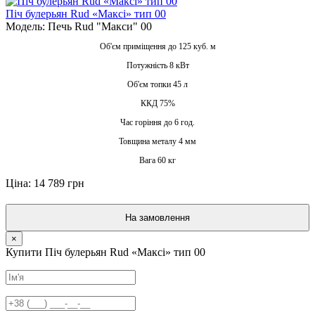
Піч булерьян Rud «Максі» тип 00
Модель: Печь Rud "Макси" 00
Об'єм приміщення до 125 куб. м
Потужність 8 кВт
Об'єм топки 45 л
ККД 75%
Час горіння до 6 год.
Товщина металу 4 мм
Вага 60 кг
Ціна: 14 789 грн
На замовлення
×
Купити Піч булерьян Rud «Максі» тип 00