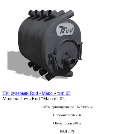
Піч булерьян Rud «Максі» тип 05
Модель: Печь Rud "Макси" 05
Об'єм приміщення до 1625 куб. м
Потужність 56 кВт
Об'єм топки 240 л
ККД 75%