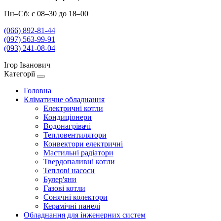
Пн–Сб: с 08–30 до 18–00
(066) 892-81-44
(097) 563-99-91
(093) 241-08-04
Ігор Іванович
Категорії
Головна
Кліматичне обладнання
Електричні котли
Кондиціонери
Водонагрівачі
Тепловентилятори
Конвектори електричні
Мастильні радіатори
Твердопаливні котли
Теплові насоси
Булер'яни
Газові котли
Сонячні колектори
Керамічні панелі
Обладнання для інженерних систем