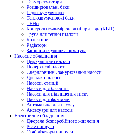
Терморегулятори
Розширювальні баки
Гідроакумулятори
Теплоакумулюючі баки
ТЕНи
Контрольно-вимірювальні прилади (КВП)
Труба для теплої підлоги
Колектори
Радіатори
Запірно-регулююча арматура
Насосне обладнання
Циркуляційні насоси
Поверхневі насоси
Свердловинні, занурювальні насоси
Дренажні насоси
Насосні станції
Насоси для басейнів
Насоси для підвищення тиску
Насоси для фонтанів
Автоматика для насосу
Аксесуари для насосів
Електричне обладнання
Джерела безперебійного живлення
Реле напруги
Стабілізатори напруги