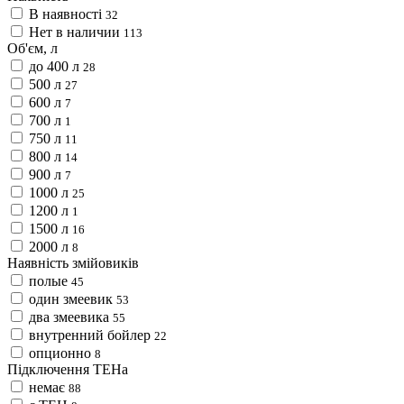
В наявності
32
Нет в наличии
113
Об'єм, л
до 400 л
28
500 л
27
600 л
7
700 л
1
750 л
11
800 л
14
900 л
7
1000 л
25
1200 л
1
1500 л
16
2000 л
8
Наявність змійовиків
полые
45
один змеевик
53
два змеевика
55
внутренний бойлер
22
опционно
8
Підключення ТЕНа
немає
88