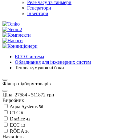
Реле часу та таймери
Генератори
Інвертори
ECO Система
Обладнання для інженерних систем
Теплоакумулюючі баки
Фільтр підбору товарів
Ціна
27584
-
511872
грн
Виробник
Aqua Systems
56
CTC
8
Dražice
42
ECC
13
RÖDA
26
Наявність