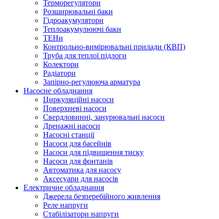
Терморегулятори
Розширювальні баки
Гідроакумулятори
Теплоакумулюючі баки
ТЕНи
Контрольно-вимірювальні прилади (КВП)
Труба для теплої підлоги
Колектори
Радіатори
Запірно-регулююча арматура
Насосне обладнання
Циркуляційні насоси
Поверхневі насоси
Свердловинні, занурювальні насоси
Дренажні насоси
Насосні станції
Насоси для басейнів
Насоси для підвищення тиску
Насоси для фонтанів
Автоматика для насосу
Аксесуари для насосів
Електричне обладнання
Джерела безперебійного живлення
Реле напруги
Стабілізатори напруги