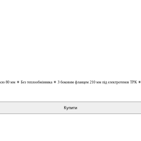
цією 80 мм ☀ Без теплообмінника ☀ З боковим фланцем 210 мм під електротенов ТРК ☀ 
Купити