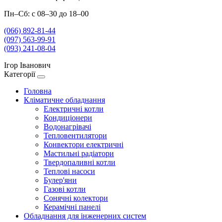
Пн–Сб: с 08–30 до 18–00
(066) 892-81-44
(097) 563-99-91
(093) 241-08-04
Ігор Іванович
Категорії
Головна
Кліматичне обладнання
Електричні котли
Кондиціонери
Водонагрівачі
Тепловентилятори
Конвектори електричні
Мастильні радіатори
Твердопаливні котли
Теплові насоси
Булер'яни
Газові котли
Сонячні колектори
Керамічні панелі
Обладнання для інженерних систем