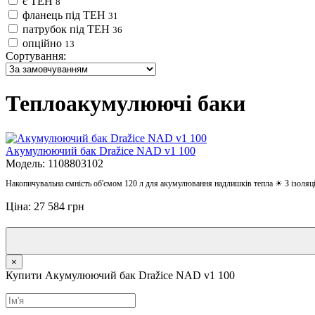
є ТЕН
8
фланець під ТЕН
31
патрубок під ТЕН
36
опційно
13
Сортування:
Теплоакумулюючі баки
Акумулюючий бак Dražice NAD v1 100
Модель: 1108803102
Накопичувальна ємність об'ємом 120 л для акумулювання надлишків тепла ☀ З ізоля
Ціна: 27 584 грн
×
Купити Акумулюючий бак Dražice NAD v1 100