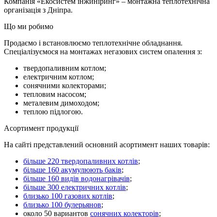
Компанія «Екосистем інжиніринг» – монтажна теплотехнічна
організація з Дніпра.
Що ми робимо
Продаємо і встановлюємо теплотехнічне обладнання.
Спеціалізуємося на монтажах негазових систем опалення з:
твердопаливним котлом;
електричним котлом;
сонячними колекторами;
тепловим насосом;
металевим димоходом;
теплою підлогою.
Асортимент продукції
На сайті представлений основний асортимент наших товарів:
більше 220 твердопаливних котлів
;
більше 160 акумулюють баків
;
більше 160 видів водонагрівачів
;
більше 300 електричних котлів
;
близько 100 газових котлів
;
близько 100 булерьянов
;
около 50 вариантов
сонячних колекторів
;