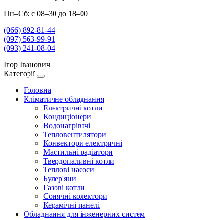
Пн–Сб: с 08–30 до 18–00
(066) 892-81-44
(097) 563-99-91
(093) 241-08-04
Ігор Іванович
Категорії
Головна
Кліматичне обладнання
Електричні котли
Кондиціонери
Водонагрівачі
Тепловентилятори
Конвектори електричні
Мастильні радіатори
Твердопаливні котли
Теплові насоси
Булер'яни
Газові котли
Сонячні колектори
Керамічні панелі
Обладнання для інженерних систем