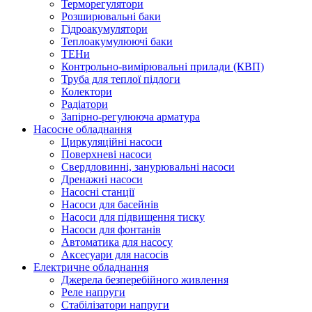
Терморегулятори
Розширювальні баки
Гідроакумулятори
Теплоакумулюючі баки
ТЕНи
Контрольно-вимірювальні прилади (КВП)
Труба для теплої підлоги
Колектори
Радіатори
Запірно-регулююча арматура
Насосне обладнання
Циркуляційні насоси
Поверхневі насоси
Свердловинні, занурювальні насоси
Дренажні насоси
Насосні станції
Насоси для басейнів
Насоси для підвищення тиску
Насоси для фонтанів
Автоматика для насосу
Аксесуари для насосів
Електричне обладнання
Джерела безперебійного живлення
Реле напруги
Стабілізатори напруги