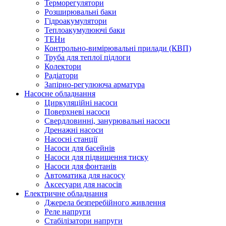
Терморегулятори
Розширювальні баки
Гідроакумулятори
Теплоакумулюючі баки
ТЕНи
Контрольно-вимірювальні прилади (КВП)
Труба для теплої підлоги
Колектори
Радіатори
Запірно-регулююча арматура
Насосне обладнання
Циркуляційні насоси
Поверхневі насоси
Свердловинні, занурювальні насоси
Дренажні насоси
Насосні станції
Насоси для басейнів
Насоси для підвищення тиску
Насоси для фонтанів
Автоматика для насосу
Аксесуари для насосів
Електричне обладнання
Джерела безперебійного живлення
Реле напруги
Стабілізатори напруги