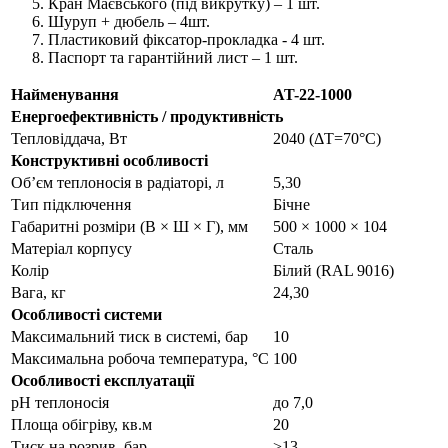
Кран Маєвського (під викрутку) – 1 шт.
Шуруп + дюбель – 4шт.
Пластиковий фіксатор-прокладка - 4 шт.
Паспорт та гарантійний лист – 1 шт.
Найменування
AT-22-1000
Енергоефективність / продуктивність
Тепловіддача, Вт
2040 (ΔТ=70°С)
Конструктивні особливості
Обʼєм теплоносія в радіаторі, л
5,30
Тип підключення
Бічне
Габаритні розміри (В × Ш × Г), мм
500 × 1000 × 104
Матеріал корпусу
Сталь
Колір
Білий (RAL 9016)
Вага, кг
24,30
Особливості системи
Максимальний тиск в системі, бар
10
Максимальна робоча температура, °С
100
Особливості експлуатації
pH теплоносія
до 7,0
Площа обігріву, кв.м
20
Тиск на розрив, бар
>13