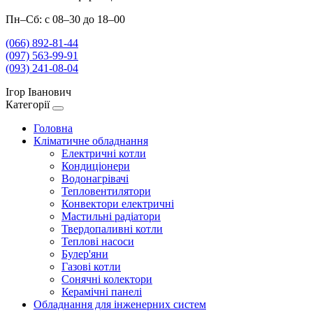
Пн–Сб: с 08–30 до 18–00
(066) 892-81-44
(097) 563-99-91
(093) 241-08-04
Ігор Іванович
Категорії
Головна
Кліматичне обладнання
Електричні котли
Кондиціонери
Водонагрівачі
Тепловентилятори
Конвектори електричні
Мастильні радіатори
Твердопаливні котли
Теплові насоси
Булер'яни
Газові котли
Сонячні колектори
Керамічні панелі
Обладнання для інженерних систем