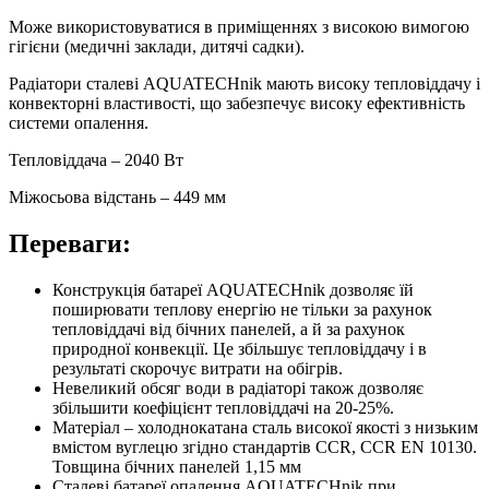
Може використовуватися в приміщеннях з високою вимогою
гігієни (медичні заклади, дитячі садки).
Радіатори сталеві AQUATECHnik мають високу тепловіддачу і
конвекторні властивості, що забезпечує високу ефективність
системи опалення.
Тепловіддача – 2040 Вт
Міжосьова відстань – 449 мм
Переваги:
Конструкція батареї AQUATECHnik дозволяє їй
поширювати теплову енергію не тільки за рахунок
тепловіддачі від бічних панелей, а й за рахунок
природної конвекції. Це збільшує тепловіддачу і в
результаті скорочує витрати на обігрів.
Невеликий обсяг води в радіаторі також дозволяє
збільшити коефіцієнт тепловіддачі на 20-25%.
Матеріал – холоднокатана сталь високої якості з низьким
вмістом вуглецю згідно стандартів CCR, CCR EN 10130.
Товщина бічних панелей 1,15 мм
Сталеві батареї опалення AQUATECHnik при