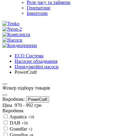
Реле часу та таймери
Генератори
Інвертори
ECO Система
Насосне обладнання
Циркуляційні насоси
PowerCraft
Фільтр підбору товарів
Виробник:
PowerCraft
Ціна
970
-
992
грн
Виробник
Aquatica
+18
DAB
+56
Grandfar
+2
Grundfos
+8