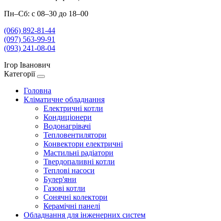
Пн–Сб: с 08–30 до 18–00
(066) 892-81-44
(097) 563-99-91
(093) 241-08-04
Ігор Іванович
Категорії
Головна
Кліматичне обладнання
Електричні котли
Кондиціонери
Водонагрівачі
Тепловентилятори
Конвектори електричні
Мастильні радіатори
Твердопаливні котли
Теплові насоси
Булер'яни
Газові котли
Сонячні колектори
Керамічні панелі
Обладнання для інженерних систем