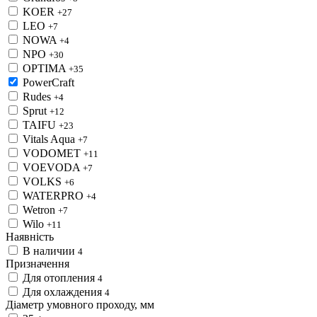
KOER
+27
LEO
+7
NOWA
+4
NPO
+30
OPTIMA
+35
PowerCraft
Rudes
+4
Sprut
+12
TAIFU
+23
Vitals Aqua
+7
VODOMET
+11
VOEVODA
+7
VOLKS
+6
WATERPRO
+4
Wetron
+7
Wilo
+11
Наявність
В наличии
4
Призначення
Для отопления
4
Для охлаждения
4
Діаметр умовного проходу, мм