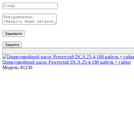
Замовити
Закрити
Циркуляційний насос Powercraft DCA 25-4-180 кабель + гайки
Модель: 81230