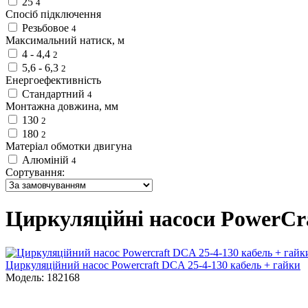
25
4
Спосіб підключення
Резьбовое
4
Максимальний натиск, м
4 - 4,4
2
5,6 - 6,3
2
Енергоефективність
Стандартний
4
Монтажна довжина, мм
130
2
180
2
Матеріал обмотки двигуна
Алюміній
4
Сортування:
Циркуляційні насоси PowerCr
Циркуляційний насос Powercraft DCA 25-4-130 кабель + гайки
Модель: 182168