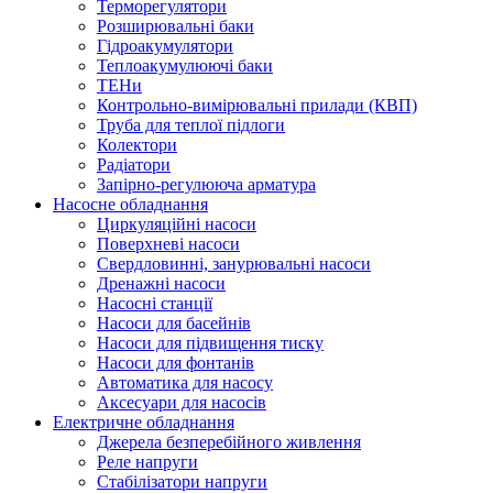
Терморегулятори
Розширювальні баки
Гідроакумулятори
Теплоакумулюючі баки
ТЕНи
Контрольно-вимірювальні прилади (КВП)
Труба для теплої підлоги
Колектори
Радіатори
Запірно-регулююча арматура
Насосне обладнання
Циркуляційні насоси
Поверхневі насоси
Свердловинні, занурювальні насоси
Дренажні насоси
Насосні станції
Насоси для басейнів
Насоси для підвищення тиску
Насоси для фонтанів
Автоматика для насосу
Аксесуари для насосів
Електричне обладнання
Джерела безперебійного живлення
Реле напруги
Стабілізатори напруги