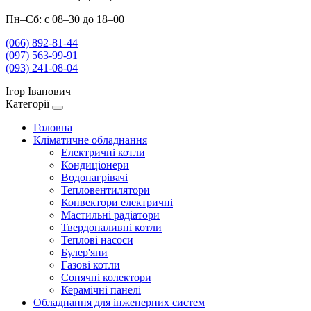
Пн–Сб: с 08–30 до 18–00
(066) 892-81-44
(097) 563-99-91
(093) 241-08-04
Ігор Іванович
Категорії
Головна
Кліматичне обладнання
Електричні котли
Кондиціонери
Водонагрівачі
Тепловентилятори
Конвектори електричні
Мастильні радіатори
Твердопаливні котли
Теплові насоси
Булер'яни
Газові котли
Сонячні колектори
Керамічні панелі
Обладнання для інженерних систем