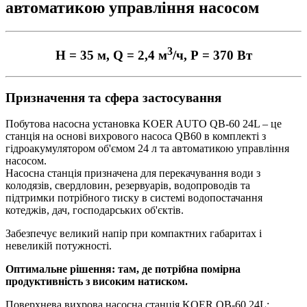
автоматикою управління насосом
3
Н = 35 м, Q = 2,4 м
/ч, Р = 370 Вт
Призначення та сфера застосування
Побутова насосна установка KOER AUTO QB-60 24L – це
станція на основі вихрового насоса QB60 в комплекті з
гідроакумулятором об'ємом 24 л та автоматикою управління
насосом.
Насосна станція призначена для перекачування води з
колодязів, свердловин, резервуарів, водопроводів та
підтримки потрібного тиску в системі водопостачання
котеджів, дач, господарських об'єктів.
Забезпечує великий напір при компактних габаритах і
невеликій потужності.
Оптимальне рішення: там, де потрібна помірна
продуктивність з високим натиском.
Поверхнева вихрова насосна станція KOER QB-60 24L: