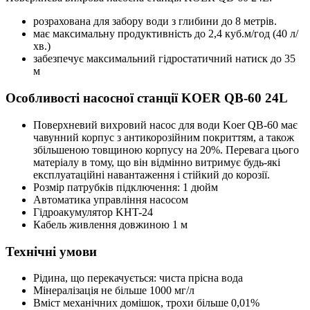
розрахована для забору води з глибини до 8 метрів.
має максимальну продуктивність до 2,4 куб.м/год (40 л/
хв.)
забезпечує максимальний гідростатичний натиск до 35
м
Особливості насосної станції KOER QB-60 24L
Поверхневий вихровий насос для води Koer QB-60 має
чавунний корпус з антикорозійним покриттям, а також
збільшеною товщиною корпусу на 20%. Перевага цього
матеріалу в тому, що він відмінно витримує будь-які
експлуатаційні навантаження і стійкий до корозії.
Розмір патрубків підключення: 1 дюйм
Автоматика управління насосом
Гідроакумулятор KHT-24
Кабель живлення довжиною 1 м
Технічні умови
Рідина, що перекачується: чиста прісна вода
Мінералізація не більше 1000 мг/л
Вміст механічних домішок, трохи більше 0,01%