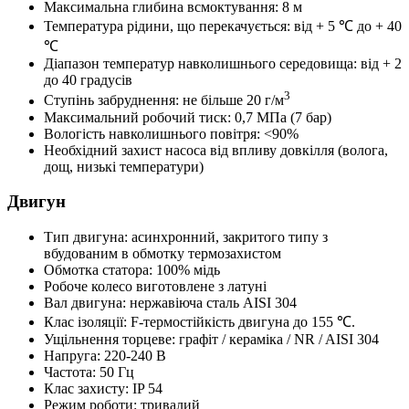
Максимальна глибина всмоктування: 8 м
Температура рідини, що перекачується: від + 5 ℃ до + 40
℃
Діапазон температур навколишнього середовища: від + 2
до 40 градусів
3
Ступінь забруднення: не більше 20 г/м
Максимальний робочий тиск: 0,7 МПа (7 бар)
Вологість навколишнього повітря: <90%
Необхідний захист насоса від впливу довкілля (волога,
дощ, низькі температури)
Двигун
Тип двигуна: асинхронний, закритого типу з
вбудованим в обмотку термозахистом
Обмотка статора: 100% мідь
Робоче колесо виготовлене з латуні
Вал двигуна: нержавіюча сталь AISI 304
Клас ізоляції: F-термостійкість двигуна до 155 ℃.
Ущільнення торцеве: графіт / кераміка / NR / AISI 304
Напруга: 220-240 В
Частота: 50 Гц
Клас захисту: IP 54
Режим роботи: тривалий