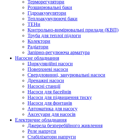
Терморегулятори
Розширювальні баки
Гідроакумулятори
Теплоакумулюючі баки
ТЕНи
Контрольно-вимірювальні прилади (КВП)
Труба для теплої підлоги
Колектори
Радіатори
Запірно-регулююча арматура
Насосне обладнання
Циркуляційні насоси
Поверхневі насоси
Свердловинні, занурювальні насоси
Дренажні насоси
Насосні станції
Насоси для басейнів
Насоси для підвищення тиску
Насоси для фонтанів
Автоматика для насосу
Аксесуари для насосів
Електричне обладнання
Джерела безперебійного живлення
Реле напруги
Стабілізатори напруги