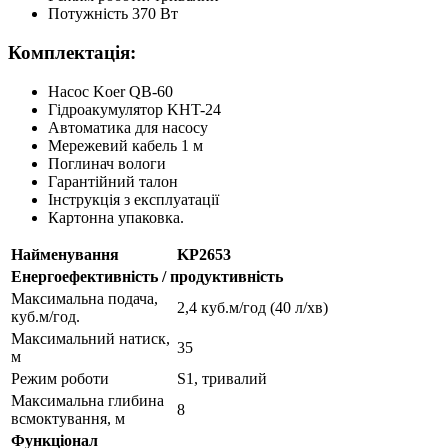
Потужність 370 Вт
Комплектація:
Насос Koer QB-60
Гідроакумулятор KHT-24
Автоматика для насосу
Мережевий кабель 1 м
Поглинач вологи
Гарантійний талон
Інструкція з експлуатації
Картонна упаковка.
Найменування
KP2653
Енергоефективність / продуктивність
Максимальна подача,
2,4 куб.м/год (40 л/хв)
куб.м/год.
Максимальний натиск,
35
м
Режим роботи
S1, тривалий
Максимальна глибина
8
всмоктування, м
Функціонал