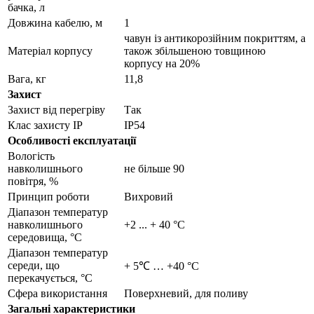
бачка, л
Довжина кабелю, м
1
чавун із антикорозійним покриттям, а
Матеріал корпусу
також збільшеною товщиною
корпусу на 20%
Вага, кг
11,8
Захист
Захист від перегріву
Так
Клас захисту IP
IP54
Особливості експлуатації
Вологість
навколишнього
не більше 90
повітря, %
Принцип роботи
Вихровий
Діапазон температур
навколишнього
+2 ... + 40 °C
середовища, °С
Діапазон температур
середи, що
+ 5℃ … +40 °С
перекачується, °С
Сфера використання
Поверхневий, для поливу
Загальні характеристики