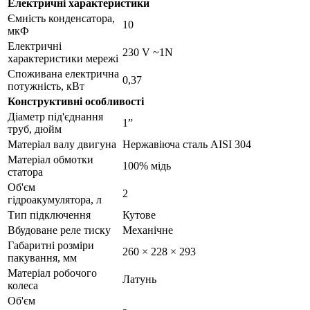
Електричні характеристики
Ємність конденсатора,
10
мкФ
Електричні
230 V ~1N
характеристики мережі
Споживана електрична
0,37
потужність, кВт
Конструктивні особливості
Діаметр під'єднання
1”
труб, дюйм
Матеріал валу двигуна
Нержавіюча сталь AISI 304
Матеріал обмотки
100% мідь
статора
Об'єм
2
гідроакумулятора, л
Тип підключення
Кутове
Вбудоване реле тиску
Механічне
Габаритні розміри
260 × 228 × 293
пакування, мм
Матеріал робочого
Латунь
колеса
Об'єм