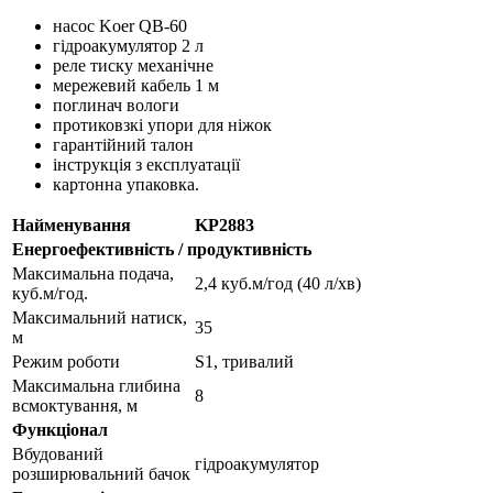
насос Koer QB-60
гідроакумулятор 2 л
реле тиску механічне
мережевий кабель 1 м
поглинач вологи
протиковзкі упори для ніжок
гарантійний талон
інструкція з експлуатації
картонна упаковка.
Найменування
KP2883
Енергоефективність / продуктивність
Максимальна подача,
2,4 куб.м/год (40 л/хв)
куб.м/год.
Максимальний натиск,
35
м
Режим роботи
S1, тривалий
Максимальна глибина
8
всмоктування, м
Функціонал
Вбудований
гідроакумулятор
розширювальний бачок