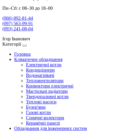
Пн–Сб: с 08–30 до 18–00
(066) 892-81-44
(097) 563-99-91
(093) 241-08-04
Ігор Іванович
Категорії
Головна
Кліматичне обладнання
Електричні котли
Кондиціонери
Водонагрівачі
Тепловентилятори
Конвектори електричні
Мастильні радіатори
Твердопаливні котли
Теплові насоси
Булер'яни
Газові котли
Сонячні колектори
Керамічні панелі
Обладнання для інженерних систем