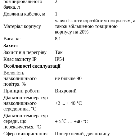
розширювального
2
бачка, л
Довжина кабелю, м
1
чавун із антикорозійним покриттям, а
Матеріал корпусу
також збільшеною товщиною
корпусу на 20%
Вага, кг
8,1
Захист
Захист від перегріву
Так
Клас захисту IP
IP54
Особливості експлуатації
Вологість
навколишнього
не більше 90
повітря, %
Принцип роботи
Вихровий
Діапазон температур
навколишнього
+2 ... + 40 °C
середовища, °С
Діапазон температур
середи, що
+ 5℃ … +40 °С
перекачується, °С
Сфера використання
Поверхневий, для поливу