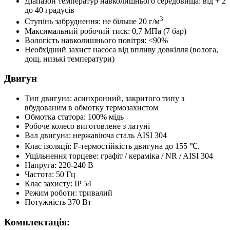
Діапазон температур навколишнього середовища: від + 2
до 40 градусів
3
Ступінь забруднення: не більше 20 г/м
Максимальний робочий тиск: 0,7 МПа (7 бар)
Вологість навколишнього повітря: <90%
Необхідний захист насоса від впливу довкілля (волога,
дощ, низькі температури)
Двигун
Тип двигуна: асинхронний, закритого типу з
вбудованим в обмотку термозахистом
Обмотка статора: 100% мідь
Робоче колесо виготовлене з латуні
Вал двигуна: нержавіюча сталь AISI 304
Клас ізоляції: F-термостійкість двигуна до 155 ℃.
Ущільнення торцеве: графіт / кераміка / NR / AISI 304
Напруга: 220-240 В
Частота: 50 Гц
Клас захисту: IP 54
Режим роботи: тривалий
Потужність 370 Вт
Комплектація: