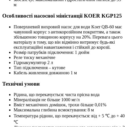
м
Особливості насосної міністанції KOER KGP125
Поверхневий вихровий насос для води Koer QB-60 має
чавунний корпус з антикорозійним покриттям, а також
збільшеною товщиною корпусу на 20%. Перевага цього
матеріалу в тому, що він відмінно витримує будь-які
експлуатаційні навантаження і стійкий до корозії.
Розмір патрубків підключення: 1 дюйм
Реле тиску механічне
Гідроакумулятор 2 л
Тип підключення – кутове
Кабель живлення довжиною 1 м
Технічні умови
Рідина, що перекачується: чиста прісна вода
Мінералізація не більше 1000 мг/л
Вміст механічних домішок, трохи більше 0,01%
Максимальна глибина всмоктування: 8 м
Температура рідини, що перекачується: від + 5 ℃ до + 40
℃