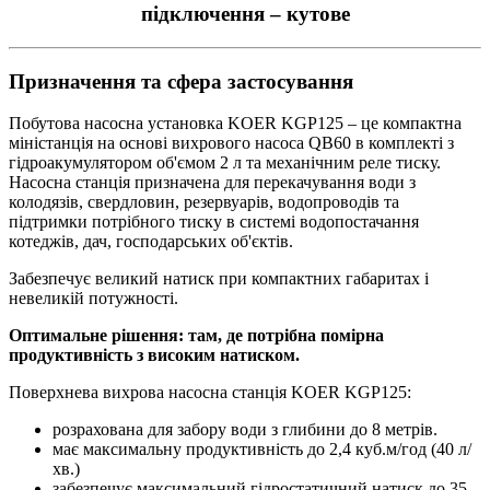
підключення – кутове
Призначення та сфера застосування
Побутова насосна установка KOER KGP125 – це компактна
міністанція на основі вихрового насоса QB60 в комплекті з
гідроакумулятором об'ємом 2 л та механічним реле тиску.
Насосна станція призначена для перекачування води з
колодязів, свердловин, резервуарів, водопроводів та
підтримки потрібного тиску в системі водопостачання
котеджів, дач, господарських об'єктів.
Забезпечує великий натиск при компактних габаритах і
невеликій потужності.
Оптимальне рішення: там, де потрібна помірна
продуктивність з високим натиском.
Поверхнева вихрова насосна станція KOER KGP125:
розрахована для забору води з глибини до 8 метрів.
має максимальну продуктивність до 2,4 куб.м/год (40 л/
хв.)
забезпечує максимальний гідростатичний натиск до 35