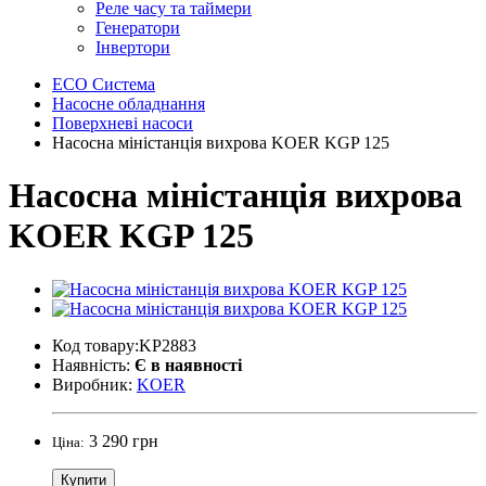
Реле часу та таймери
Генератори
Інвертори
ECO Система
Насосне обладнання
Поверхневі насоси
Насосна міністанція вихрова KOER KGP 125
Насосна міністанція вихрова
KOER KGP 125
Код товару:KP2883
Наявність:
Є в наявності
Виробник:
KOER
3 290 грн
Ціна:
Купити