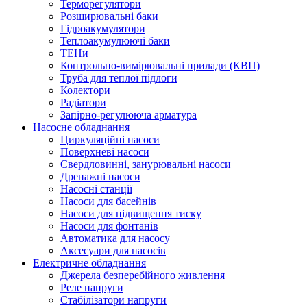
Терморегулятори
Розширювальні баки
Гідроакумулятори
Теплоакумулюючі баки
ТЕНи
Контрольно-вимірювальні прилади (КВП)
Труба для теплої підлоги
Колектори
Радіатори
Запірно-регулююча арматура
Насосне обладнання
Циркуляційні насоси
Поверхневі насоси
Свердловинні, занурювальні насоси
Дренажні насоси
Насосні станції
Насоси для басейнів
Насоси для підвищення тиску
Насоси для фонтанів
Автоматика для насосу
Аксесуари для насосів
Електричне обладнання
Джерела безперебійного живлення
Реле напруги
Стабілізатори напруги