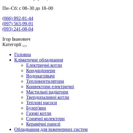
Пн–Сб: с 08–30 до 18–00
(066) 892-81-44
(097) 563-99-91
(093) 241-08-04
Ігор Іванович
Категорії
Головна
Кліматичне обладнання
Електричні котли
Кондиціонери
Водонагрівачі
Тепловентилятори
Конвектори електричні
Мастильні радіатори
Твердопаливні котли
Теплові насоси
Булер'яни
Газові котли
Сонячні колектори
Керамічні панелі
Обладнання для інженерних систем