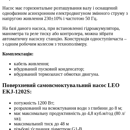
Насос має горизонтальне розташування валу і оснащений
однофазним асинхронним електродвигуном змінного струму з
напругою живлення 230±10% і частотою 50 Гц.
На базі даного насоса, при встановленні гідроакумулятора,
манометра та реле тиску або контролера, можна зібрати
автоматичну насосну станцію. Конструкція одноступінчаста –
з одним робочим колесом з технополімеру.
Комплектація:
кабель живлення;
вбудований пусковий конденсатор;
вбудований термозахист обмотки двигуна.
Поверхневий самовсмоктувальний насос LEO
EKJ-1202S:
потужність 1200 Вт;
розрахований на всмоктування води з глибини до 8 м;
має максимальну продуктивність до 4,8 куб.м/год (80 л/
хв);
максимальний тиск до 48 м
різьбові з'єднання діаметром G1-B