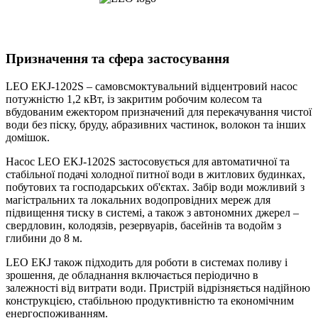
Призначення та сфера застосування
LEO EKJ-1202S – самовсмоктувальний відцентровий насос
потужністю 1,2 кВт, із закритим робочим колесом та
вбудованим ежектором призначений для перекачування чистої
води без піску, бруду, абразивних частинок, волокон та інших
домішок.
Насос LEO EKJ-1202S застосовується для автоматичної та
стабільної подачі холодної питної води в житлових будинках,
побутових та господарських об'єктах. Забір води можливий з
магістральних та локальних водопровідних мереж для
підвищення тиску в системі, а також з автономних джерел –
свердловин, колодязів, резервуарів, басейнів та водойм з
глибини до 8 м.
LEO EKJ також підходить для роботи в системах поливу і
зрошення, де обладнання включається періодично в
залежності від витрати води. Пристрій відрізняється надійною
конструкцією, стабільною продуктивністю та економічним
енергоспоживанням.