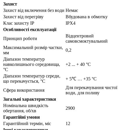
Захист
Захист від включення без води
Немає
Захист від перегріву
Вбудована в обмотку
Клас захисту IP
IPX4
Особливості експлуатації
Відцентровий
Принцип роботи
самовсмоктувальний
Максимальний розмір частки,
0,2
мм
Діапазон температур
навколишнього середовища,
+2 ... + 40 °C
°С
Діапазон температур середи,
+ 5℃ … +35 °С
що перекачується, °С
Для перекачування чистої
Сфера використання
води, для поливу
Загальні характеристики
Номінальна швидкість
2900
обертання, об/хв
Гарантійні умови
Гарантійний термін, міс
12
Інші характеристики