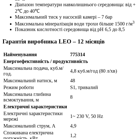
Діапазон температури навколишнього середовища: від +
2℃ до 40℃
Максимальний тиск у насосній камері – 7 бар
3
Максимальна мінералізація води трохи більше 1500 г/м
Показник кислотності середовища від pH 6,5 до 8,5
Гарантія виробника LEO – 12 місяців
Найменування
775314
Енергоефективність / продуктивність
Максимальна подача, куб.м/
4,8 куб.м/год (80 л/хв)
год.
Максимальний натиск, м
48
Режим роботи
S1, тривалий
Максимальна глибина
8
всмоктування, м
Електричні характеристики
Електричні характеристики
1~ 230 V, 50 Hz
мережі
Максимальний струм, А
4,9
Споживана електрична
1,2
потужність, кВт