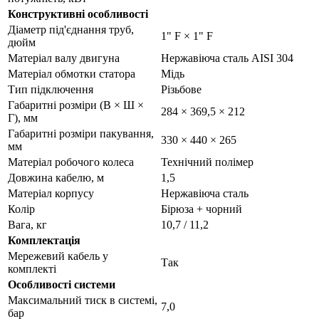
Конструктивні особливості
Діаметр під'єднання труб,
1" F × 1" F
дюйм
Матеріал валу двигуна
Нержавіюча сталь AISI 304
Матеріал обмотки статора
Мідь
Тип підключення
Різьбове
Габаритні розміри (В × Ш ×
284 × 369,5 × 212
Г), мм
Габаритні розміри пакування,
330 × 440 × 265
мм
Матеріал робочого колеса
Технічний полімер
Довжина кабелю, м
1,5
Матеріал корпусу
Нержавіюча сталь
Колір
Бірюза + чорний
Вага, кг
10,7 / 11,2
Комплектація
Мережевий кабель у
Так
комплекті
Особливості системи
Максимальний тиск в системі,
7,0
бар