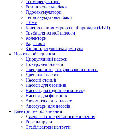
Терморегулятори
Розширювальні баки
Гідроакумулятори
Теплоакумулюючі баки
ТЕНи
Контрольно-вимірювальні прилади (КВП)
Труба для теплої підлоги
Колектори
Радіатори
Запірно-регулююча арматура
Насосне обладнання
Циркуляційні насоси
Поверхневі насоси
Свердловинні, занурювальні насоси
Дренажні насоси
Насосні станції
Насоси для басейнів
Насоси для підвищення тиску
Насоси для фонтанів
Автоматика для насосу
Аксесуари для насосів
Електричне обладнання
Джерела безперебійного живлення
Реле напруги
Стабілізатори напруги