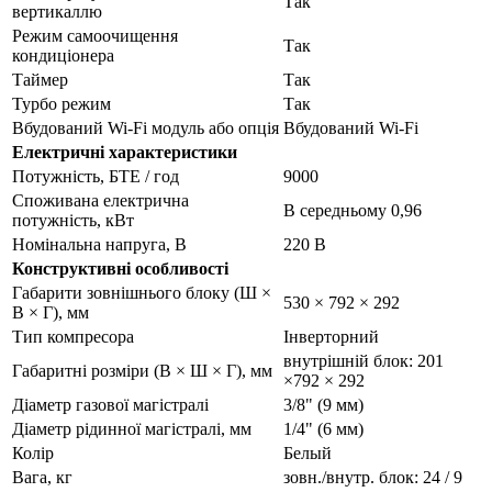
Так
вертикаллю
Режим самоочищення
Так
кондиціонера
Таймер
Так
Турбо режим
Так
Вбудований Wi-Fi модуль або опція
Вбудований Wi-Fi
Електричні характеристики
Потужність, БТЕ / год
9000
Споживана електрична
В середньому 0,96
потужність, кВт
Номінальна напруга, В
220 В
Конструктивні особливості
Габарити зовнішнього блоку (Ш ×
530 × 792 × 292
В × Г), мм
Тип компресора
Інверторний
внутрішній блок: 201
Габаритні розміри (В × Ш × Г), мм
×792 × 292
Діаметр газової магістралі
3/8" (9 мм)
Діаметр рідинної магістралі, мм
1/4" (6 мм)
Колір
Белый
Вага, кг
зовн./внутр. блок: 24 / 9