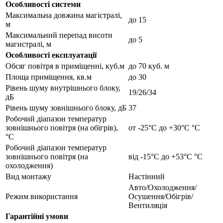
Особливості системи
Максимальна довжина магістралі,
до 15
м
Максимальний перепад висоти
до 5
магистралі, м
Особливості експлуатації
Обсяг повітря в приміщенні, куб.м
до 70 куб. м
Площа приміщення, кв.м
до 30
Рівень шуму внутрішнього блоку,
19/26/34
дБ
Рівень шуму зовнішнього блоку, дБ
37
Робочий діапазон температур
зовнішнього повітря (на обігрів),
от -25°С до +30°С °С
°С
Робочий діапазон температур
зовнішнього повітря (на
від -15°С до +53°С °С
охолодження)
Вид монтажу
Настінний
Авто/Охолодження/
Режим використання
Осушення/Обігрів/
Вентиляція
Гарантійні умови