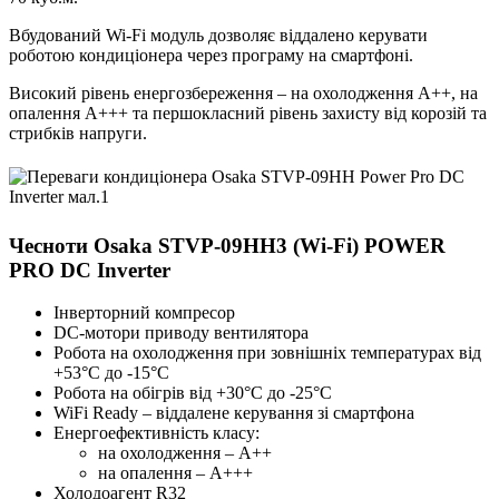
Вбудований Wi-Fi модуль дозволяє віддалено керувати
роботою кондиціонера через програму на смартфоні.
Високий рівень енергозбереження – на охолодження А++, на
опалення А+++ та першокласний рівень захисту від корозій та
стрибків напруги.
Чесноти Osaka STVP-09HH3 (Wi-Fi) POWER
PRO DC Inverter
Інверторний компресор
DC-мотори приводу вентилятора
Робота на охолодження при зовнішніх температурах від
+53°С до -15°С
Робота на обігрів від +30°С до -25°С
WiFi Ready – віддалене керування зі смартфона
Енергоефективність класу:
на охолодження – А++
на опалення – А+++
Холодоагент R32