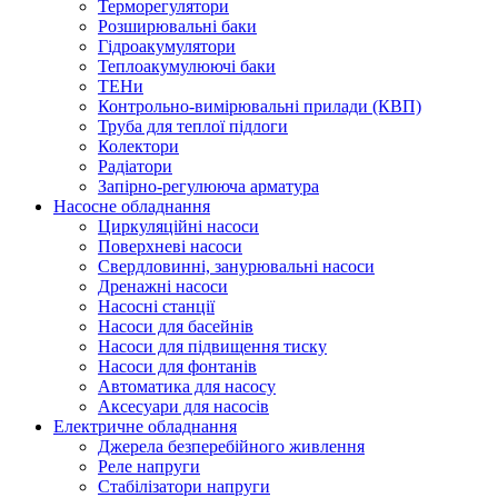
Терморегулятори
Розширювальні баки
Гідроакумулятори
Теплоакумулюючі баки
ТЕНи
Контрольно-вимірювальні прилади (КВП)
Труба для теплої підлоги
Колектори
Радіатори
Запірно-регулююча арматура
Насосне обладнання
Циркуляційні насоси
Поверхневі насоси
Свердловинні, занурювальні насоси
Дренажні насоси
Насосні станції
Насоси для басейнів
Насоси для підвищення тиску
Насоси для фонтанів
Автоматика для насосу
Аксесуари для насосів
Електричне обладнання
Джерела безперебійного живлення
Реле напруги
Стабілізатори напруги