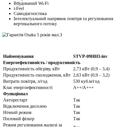
Вбудований Wi-Fi
i-Feel
Самодіагностика
Інтелектуальний напрямок повітря та регулювання
вертикального потоку
Найменування
STVP-09HH3-inv
Енергоефективність / продуктивність
Продуктивність обігріву, кВт
2,73 кВт (0,9 – 3,4)
Продуктивність охолодження, кВт
2,63 кВт (0,9 – 3,2)
Витрати повітря, л/год
530 куб.м/год
Клас енергоефективності
А++/А+++
Функціонал
Авторестарт
Так
Відключення дисплею
Так
Нічний режим
Так
Пиловий фільтр
Так
Режим регулювання жалюзі за