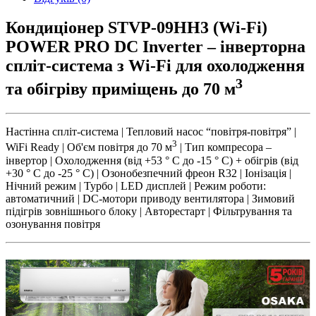
Кондиціонер STVP-09HH3 (Wi-Fi)
POWER PRO DC Inverter – інверторна
спліт-система з Wi-Fi для охолодження
3
та обігріву приміщень до 70 м
Настінна спліт-система | Тепловий насос “повітря-повітря” |
3
WiFi Ready | Об'єм повітря до 70 м
| Тип компресора –
інвертор | Охолодження (від +53 ° С до -15 ° С) + обігрів (від
+30 ° С до -25 ° С) | Озонобезпечний фреон R32 | Іонізація |
Нічний режим | Турбо | LED дисплей | Режим роботи:
автоматичний | DC-мотори приводу вентилятора | Зимовий
підігрів зовнішнього блоку | Авторестарт | Фільтрування та
озонування повітря