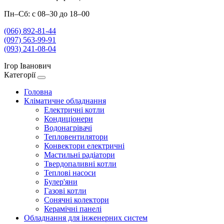
Пн–Сб: с 08–30 до 18–00
(066) 892-81-44
(097) 563-99-91
(093) 241-08-04
Ігор Іванович
Категорії
Головна
Кліматичне обладнання
Електричні котли
Кондиціонери
Водонагрівачі
Тепловентилятори
Конвектори електричні
Мастильні радіатори
Твердопаливні котли
Теплові насоси
Булер'яни
Газові котли
Сонячні колектори
Керамічні панелі
Обладнання для інженерних систем