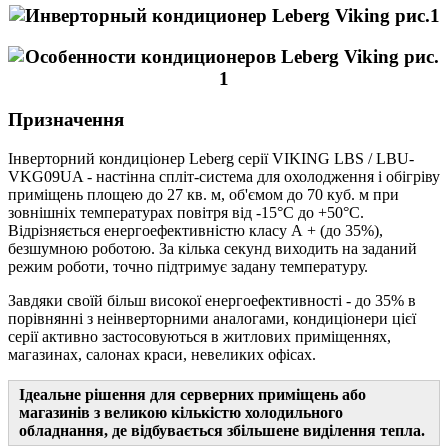
Призначення
Інверторний кондиціонер Leberg серії VIKING LBS / LBU-
VKG09UA - настінна спліт-система для охолодження і обігріву
приміщень площею до 27 кв. м, об'ємом до 70 куб. м при
зовнішніх температурах повітря від -15°С до +50°С.
Відрізняється енергоефективністю класу А + (до 35%),
безшумною роботою. За кілька секунд виходить на заданий
режим роботи, точно підтримує задану температуру.
Завдяки своїй більш високої енергоефективності - до 35% в
порівнянні з неінверторними аналогами, кондиціонери цієї
серії активно застосовуються в житлових приміщеннях,
магазинах, салонах краси, невеликих офісах.
Ідеальне рішення для серверних приміщень або
магазинів з великою кількістю холодильного
обладнання, де відбувається збільшене виділення тепла.