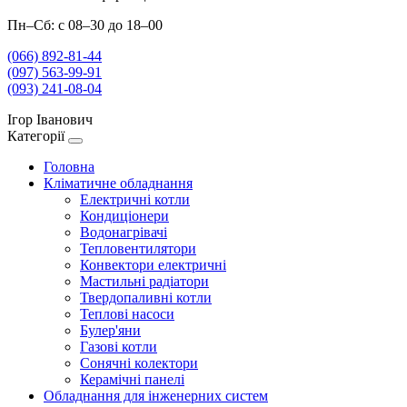
Пн–Сб: с 08–30 до 18–00
(066) 892-81-44
(097) 563-99-91
(093) 241-08-04
Ігор Іванович
Категорії
Головна
Кліматичне обладнання
Електричні котли
Кондиціонери
Водонагрівачі
Тепловентилятори
Конвектори електричні
Мастильні радіатори
Твердопаливні котли
Теплові насоси
Булер'яни
Газові котли
Сонячні колектори
Керамічні панелі
Обладнання для інженерних систем