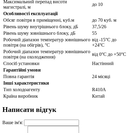
Максимальний перепад висоти
до 10
магистралі, м
Особливості експлуатації
Обсяг повітря в приміщенні, куб.м
до 70 куб. м
Рівень шуму внутрішнього блоку, дБ
37,5/26
Рівень шуму зовнішнього блоку, дБ
55
Робочий діапазон температур зовнішнього
від -15°С до
повітря (на обігрів), °С
+24°С
Робочий діапазон температур зовнішнього
від 0°С до +50°С
повітря (на охолодження)
Спосіб установки
Настінний
Гарантійні умови
Повна гарантія
24 місяці
Інші характеристики
Тип холодоагенту
R410A
Країна виробник
Китай
Написати відгук
Ваше ім'я: