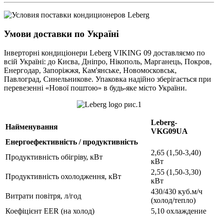
Умови доставки по Україні
Інверторні кондиціонери Leberg VIKING 09 доставляємо по
всій Україні: до Києва, Дніпро, Нікополь, Марганець, Покров,
Енергодар, Запоріжжя, Кам'янське, Новомосковськ,
Павлоград, Синельникове. Упаковка надійно зберігається при
перевезенні «Нової поштою» в будь-яке місто України.
Leberg-
Найменування
VKG09UA
Енергоефективність / продуктивність
2,65 (1,50-3,40)
Продуктивність обігріву, кВт
кВт
2,55 (1,50-3,30)
Продуктивність охолодження, кВт
кВт
430/430 куб.м/ч
Витрати повітря, л/год
(холод/тепло)
Коефіцієнт EER (на холод)
5,10 охлаждение