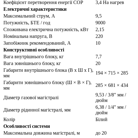
Коефіцієнт перетворення енергії COP
3,4 На нагрев
Електричні характеристики
Максимальний струм, А
9,5
Потужність, БТЕ / год
9000
Споживана електрична потужність, кВт
2,15
Номінальна напруга, В
220
Запобіжник рекомендований, А
10
Конструктивні особливості
Вага внутрішнього блоку, кг
7,7
Вага зовнішнього блоку, кг
20
Габарити внутрішнього блока (В х Ш х Г),
194 × 715 × 285
мм
Габарити зовнішнього блоку (Ш × В × Г),
285 × 681 × 434
мм
9,53 / 3/8" мм /
Діаметр газової магістралі
дюйм
6,38 / 1/4" мм /
Діаметр рідинної магістралі, мм
дюйм
Колір
Білий
Особливості системи
Максимальна довжина магістралі, м
до 20