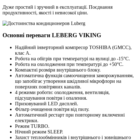
Дуже простий і зручний в експлуатації. Поєднання
продуктивності, якості і невисокої ціни.
Основні переваги LEBERG VIKING
Надійний інверторний компресор TOSHIBA (GMCC),
клас А.
Робота на обігрів при температурі на вулиці до -15°С.
Робота на охолодження при температурі до +50°С.
Компактні розміри внутрішнього блоку.
Автоматична функція самоочищення заморожуванням,
що запобігає утворення шкідливої ​​мікрофлори на
поверхнях повітряних каналів.
4 режими роботи: охолодження, вентиляція,
підсушування повітря і опалення.
Приховуваний LED дисплей.
Фільтр очищення повітря від пилу.
Автоматичний рестарт при повторному включенні
електрики.
Режим TURBO.
Нічний режим SLEEP.
Захист теплообмінників і внутрішнього і зовнішнього