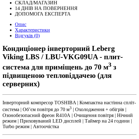
СКЛАД/МАГАЗИН
14 ДНІВ НА ПОВЕРНЕННЯ
ДОПОМОГА ЕКСПЕРТА
Опис
Характеристики
Відгуків (0)
Кондиціонер інверторний Leberg
Viking LBS / LBU-VKG09UA - плит-
3
система для приміщень до 70 м
з
підвищеною тепловіддачею (для
серверних)
Інверторний компресор TOSHIBA | Компактна настінна спліт-
3
система | Обʼєм повітря до 70 м
| Охолодження + обігрів |
Озонобезопасний фреон R410А | Очищення повітря | Нічний
режим | Приховуваний LED дисплей | Таймер на 24 години |
Turbo режим | Автоочістка