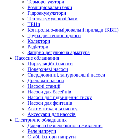
Терморегулятори
Розширювальні баки
Гідроакумулятори
Теплоакумулюючі баки
ТЕНи
Контрольно-вимірювальні прилади (КВП)
Труба для теплої підлоги
Колектори
Радіатори
Запірно-регулююча арматура
Насосне обладнання
Циркуляційні насоси
Поверхневі насоси
Свердловинні, занурювальні насоси
Дренажні насоси
Насосні станції
Насоси для басейнів
Насоси для підвищення тиску
Насоси для фонтанів
Автоматика для насосу
Аксесуари для насосів
Електричне обладнання
Джерела безперебійного живлення
Реле напруги
Стабілізатори напруги