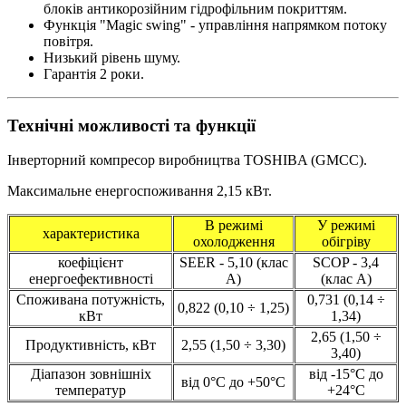
блоків антикорозійним гідрофільним покриттям.
Функція "Magiс swing" - управління напрямком потоку
повітря.
Низький рівень шуму.
Гарантія 2 роки.
Технічні можливості та функції
Інверторний компресор виробництва TOSHIBA (GMCC).
Максимальне енергоспоживання 2,15 кВт.
В режимі
У режимі
характеристика
охолодження
обігріву
коефіцієнт
SEER - 5,10 (клас
SCOP - 3,4
енергоефективності
А)
(клас А)
Споживана потужність,
0,731 (0,14 ÷
0,822 (0,10 ÷ 1,25)
кВт
1,34)
2,65 (1,50 ÷
Продуктивність, кВт
2,55 (1,50 ÷ 3,30)
3,40)
Діапазон зовнішніх
від -15°С до
від 0°С до +50°С
температур
+24°С