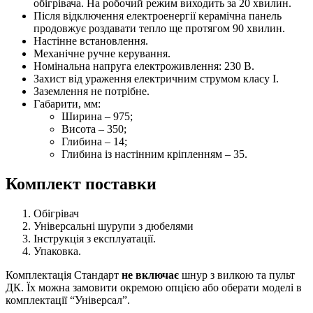
обігрівача. На робочий режим виходить за 20 хвилин.
Після відключення електроенергії керамічна панель
продовжує роздавати тепло ще протягом 90 хвилин.
Настінне встановлення.
Механічне ручне керування.
Номінальна напруга електроживлення: 230 В.
Захист від ураження електричним струмом класу І.
Заземлення не потрібне.
Габарити, мм:
Ширина – 975;
Висота – 350;
Глибина – 14;
Глибина із настінним кріпленням – 35.
Комплект поставки
Обігрівач
Універсальні шурупи з дюбелями
Інструкція з експлуатації.
Упаковка.
Комплектація Стандарт
не включає
шнур з вилкою та пульт
ДК. Їх можна замовити окремою опцією або оберати моделі в
комплектації “Універсал”.