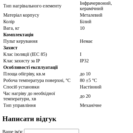
Інфрачервоний,
Тип нагрівального елементу
керамічний
Матеріал корпусу
Металевий
Колір
Білий
Вага, кг
10
Комплектація
Пульт керування
Немає
Захист
Клас ізоляції (IEC 85)
І
Клас захисту за IP
IP32
Особливості експлуатації
Площа обігріву, кв.м
до 10
Робоча температура поверхні, °С
80 ±5 °С
Спосіб установки
Настінний
Час нагріву до необхідної
до 20
температури, хв
Тип управління
Механічне
Написати відгук
Ваше ім'я: