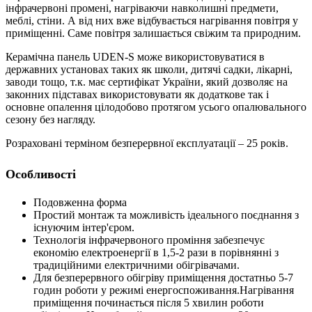
інфрачервоні промені, нагріваючи навколишні предмети,
меблі, стіни. А від них вже відбувається нагрівання повітря у
приміщенні. Саме повітря залишається свіжим та природним.
Керамічна панель UDEN-S може використовуватися в
державних установах таких як школи, дитячі садки, лікарні,
заводи тощо, т.к. має сертифікат України, який дозволяє на
законних підставах використовувати як додаткове так і
основне опалення цілодобово протягом усього опалювального
сезону без нагляду.
Розраховані терміном безперервної експлуатації – 25 років.
Особливості
Подовженна форма
Простий монтаж та можливість ідеального поєднання з
існуючим інтер'єром.
Технологія інфрачервоного проміння забезпечує
економію електроенергії в 1,5-2 рази в порівнянні з
традиційними електричними обігрівачами.
Для безперервного обігріву приміщення достатньо 5-7
годин роботи у режимі енергоспоживання.Нагрівання
приміщення починається після 5 хвилин роботи