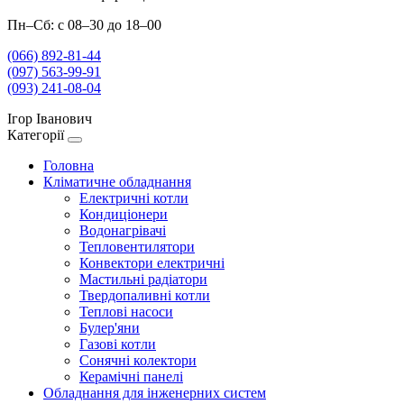
Пн–Сб: с 08–30 до 18–00
(066) 892-81-44
(097) 563-99-91
(093) 241-08-04
Ігор Іванович
Категорії
Головна
Кліматичне обладнання
Електричні котли
Кондиціонери
Водонагрівачі
Тепловентилятори
Конвектори електричні
Мастильні радіатори
Твердопаливні котли
Теплові насоси
Булер'яни
Газові котли
Сонячні колектори
Керамічні панелі
Обладнання для інженерних систем