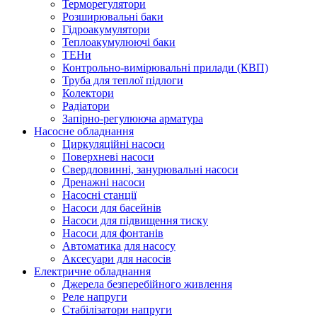
Терморегулятори
Розширювальні баки
Гідроакумулятори
Теплоакумулюючі баки
ТЕНи
Контрольно-вимірювальні прилади (КВП)
Труба для теплої підлоги
Колектори
Радіатори
Запірно-регулююча арматура
Насосне обладнання
Циркуляційні насоси
Поверхневі насоси
Свердловинні, занурювальні насоси
Дренажні насоси
Насосні станції
Насоси для басейнів
Насоси для підвищення тиску
Насоси для фонтанів
Автоматика для насосу
Аксесуари для насосів
Електричне обладнання
Джерела безперебійного живлення
Реле напруги
Стабілізатори напруги