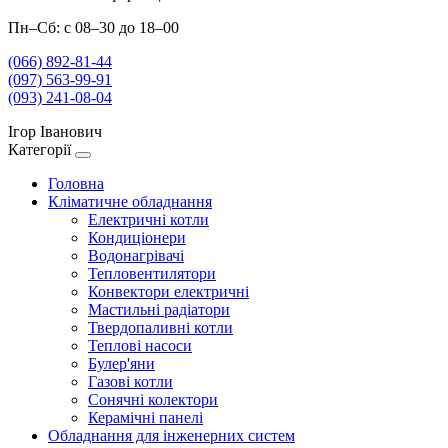
Пн–Сб: с 08–30 до 18–00
(066) 892-81-44
(097) 563-99-91
(093) 241-08-04
Ігор Іванович
Категорії
Головна
Кліматичне обладнання
Електричні котли
Кондиціонери
Водонагрівачі
Тепловентилятори
Конвектори електричні
Мастильні радіатори
Твердопаливні котли
Теплові насоси
Булер'яни
Газові котли
Сонячні колектори
Керамічні панелі
Обладнання для інженерних систем