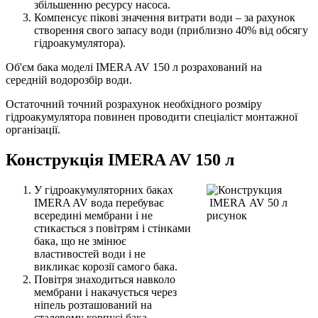
збільшенню ресурсу насоса.
Компенсує пікові значення витрати води – за рахунок
створення свого запасу води (приблизно 40% від обсягу
гідроакумулятора).
Об'єм бака моделі IMERA AV 150 л розрахований на
середній водорозбір води.
Остаточний точний розрахунок необхідного розміру
гідроакумулятора повинен проводити спеціаліст монтажної
організації.
Конструкція IMERA AV 150 л
У гідроакумуляторних баках
IMERA AV вода перебуває
всередині мембрани і не
стикається з повітрям і стінками
бака, що не змінює
властивостей води і не
викликає корозії самого бака.
Повітря знаходиться навколо
мембрани і накачується через
ніпель розташований на
сталевому корпусі бака.