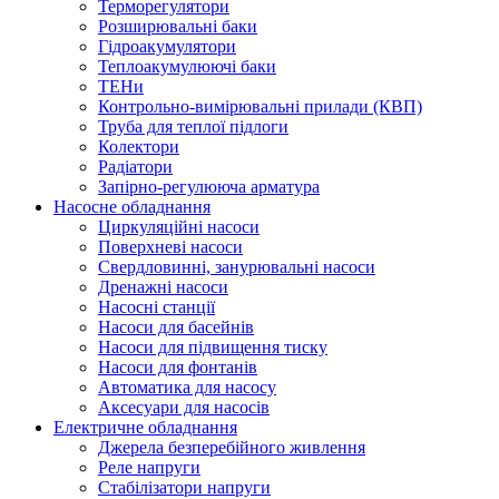
Терморегулятори
Розширювальні баки
Гідроакумулятори
Теплоакумулюючі баки
ТЕНи
Контрольно-вимірювальні прилади (КВП)
Труба для теплої підлоги
Колектори
Радіатори
Запірно-регулююча арматура
Насосне обладнання
Циркуляційні насоси
Поверхневі насоси
Свердловинні, занурювальні насоси
Дренажні насоси
Насосні станції
Насоси для басейнів
Насоси для підвищення тиску
Насоси для фонтанів
Автоматика для насосу
Аксесуари для насосів
Електричне обладнання
Джерела безперебійного живлення
Реле напруги
Стабілізатори напруги