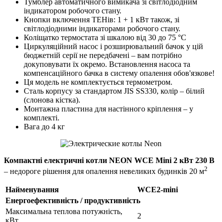
Тумблер автоматичного вимикача зі світлодіодним
індикатором робочого стану.
Кнопки включення ТЕНів: 1 + 1 кВт також, зі
світлодіодними індикаторами робочого стану.
Коліщатко термостата зі шкалою від 30 до 75 °С
Циркуляційний насос і розширювальний бачок у цій
бюджетній серії не передбачені – вам потрібно
докуповувати їх окремо. Встановлення насоса та
компенсаційного бачка в систему опалення обов'язкове!
Ця модель не комплектується термометром.
Cталь корпусу за стандартом JIS SS330, колір – білий
(слонова кістка).
Монтажна пластина для настінного кріплення – у
комплекті.
Вага до 4 кг
Компактні електричні котли NEON WCE Mini 2 кВт 230 В
2
– недороге рішення для опалення невеликих будинків 20 м
Найменування
WCE2-mini
Енергоефективність / продуктивність
Максимальна теплова потужність,
2
кВт