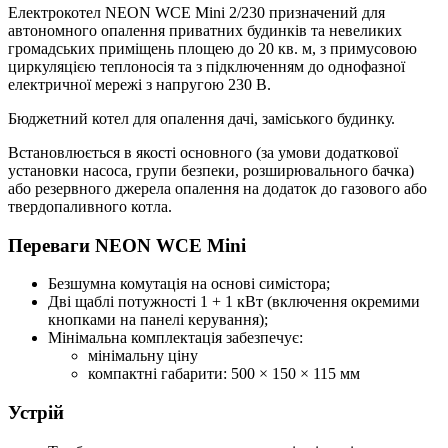
Електрокотел NEON WCE Mini 2/230 призначений для
автономного опалення приватних будинків та невеликих
громадських приміщень площею до 20 кв. м, з примусовою
циркуляцією теплоносія та з підключенням до однофазної
електричної мережі з напругою 230 В.
Бюджетний котел для опалення дачі, заміського будинку.
Встановлюється в якості основного (за умови додаткової
установки насоса, групи безпеки, розширювального бачка)
або резервного джерела опалення на додаток до газового або
твердопаливного котла.
Переваги NEON WCE Mini
Безшумна комутація на основі симістора;
Дві щаблі потужності 1 + 1 кВт (включення окремими
кнопками на панелі керування);
Мінімальна комплектація забезпечує:
мінімальну ціну
компактні габарити: 500 × 150 × 115 мм
Устрій