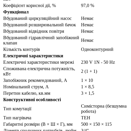
Коефіцієнт корисної дії, %
97,0 %
Функціонал
Вбудований циркуляційний насос
Немає
Вбудований розширювальний бачок
Немає
Вбудований відвідник повітря
Немає
Вбудований гідравлічний запобіжний
Немає
клапан
Кількість контурів
Одноконтурний
Електричні характеристики
Електричні характеристики мережі
230 V 1N - 50 Hz
Споживана електрична потужність,
2 (1 + 1)
кВт
Запобіжник рекомендований, А
1 × 10
Номінальний струм, А
1 × 8,5
Перетин кабелю, кв.мм
3 × 1,5
Конструктивні особливості
Симісторна (безшумна
Тип комутації
робота)
Тип нагрівача
ТЕН
Габаритні розміри (В × Ш × Г), мм
500 × 150 × 115
Діаметр сполучних патрубків, дюйм
3/4"