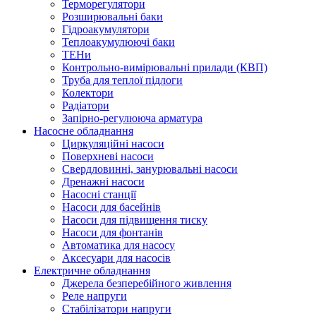
Терморегулятори
Розширювальні баки
Гідроакумулятори
Теплоакумулюючі баки
ТЕНи
Контрольно-вимірювальні прилади (КВП)
Труба для теплої підлоги
Колектори
Радіатори
Запірно-регулююча арматура
Насосне обладнання
Циркуляційні насоси
Поверхневі насоси
Свердловинні, занурювальні насоси
Дренажні насоси
Насосні станції
Насоси для басейнів
Насоси для підвищення тиску
Насоси для фонтанів
Автоматика для насосу
Аксесуари для насосів
Електричне обладнання
Джерела безперебійного живлення
Реле напруги
Стабілізатори напруги