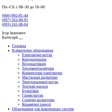
Пн–Сб: с 08–30 до 18–00
(066) 892-81-44
(097) 563-99-91
(093) 241-08-04
Ігор Іванович
Категорії
Головна
Кліматичне обладнання
Електричні котли
Кондиціонери
Водонагрівачі
Тепловентилятори
Конвектори електричні
Мастильні радіатори
Твердопаливні котли
Теплові насоси
Булер'яни
Газові котли
Сонячні колектори
Керамічні панелі
Обладнання для інженерних систем