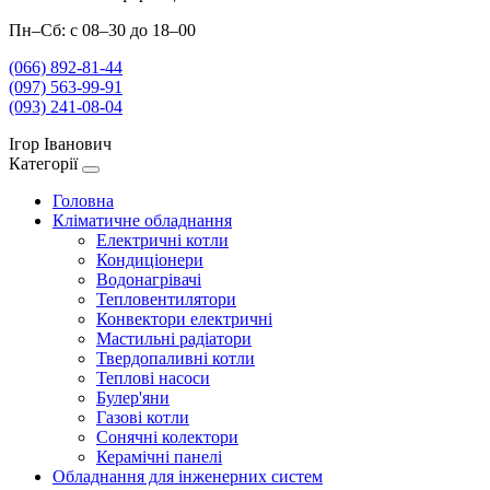
Пн–Сб: с 08–30 до 18–00
(066) 892-81-44
(097) 563-99-91
(093) 241-08-04
Ігор Іванович
Категорії
Головна
Кліматичне обладнання
Електричні котли
Кондиціонери
Водонагрівачі
Тепловентилятори
Конвектори електричні
Мастильні радіатори
Твердопаливні котли
Теплові насоси
Булер'яни
Газові котли
Сонячні колектори
Керамічні панелі
Обладнання для інженерних систем