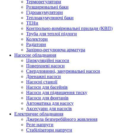
Терморегулятори
Розширювальні баки
Гідроакумулятори
Теплоакумулюючі баки
ТЕНи
Контрольно-вимірювальні прилади (КВП)
Труба для теплої підлоги
Колектори
Радіатори
Запірно-регулююча арматура
Насосне обладнання
Циркуляційні насоси
Поверхневі насоси
Свердловинні, занурювальні насоси
Дренажні насоси
Насосні станції
Насоси для басейнів
Насоси для підвищення тиску
Насоси для фонтанів
Автоматика для насосу
Аксесуари для насосів
Електричне обладнання
Джерела безперебійного живлення
Реле напруги
Стабілізатори напруги