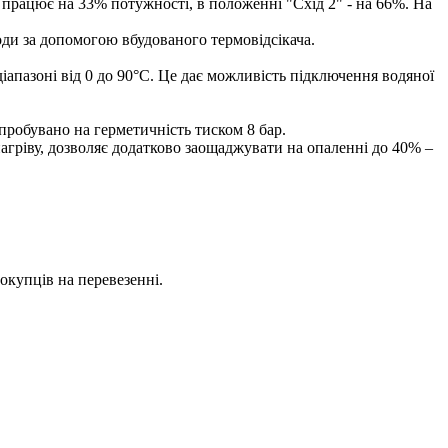
 працює на 33% потужності, в положенні "Схід 2" - на 66%. На
оди за допомогою вбудованого термовідсікача.
апазоні від 0 до 90°С. Це дає можливість підключення водяної
робувано на герметичність тиском 8 бар.
ріву, дозволяє додатково заощаджувати на опаленні до 40% –
окупців на перевезенні.