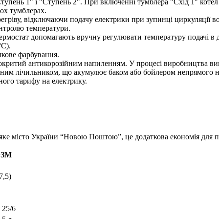
тупень 1" і "Ступень 2". При включенні тумблера "Схід 1" котел
ох тумблерах.
ерегріву, відключаючи подачу електрики при зупинці циркуляції в
онтролю температури.
ермостат допомагають вручну регулювати температуру подачі в ді
°C).
шкове фарбування.
окритий антикорозійним напиленням. У процесі виробництва вип
им лічильником, що акумулює баком або бойлером непрямого наг
ного тарифу на електрику.
яке місто України “Новою Поштою”, це додаткова економія для п
+ЗМ
7,5)
 25/6