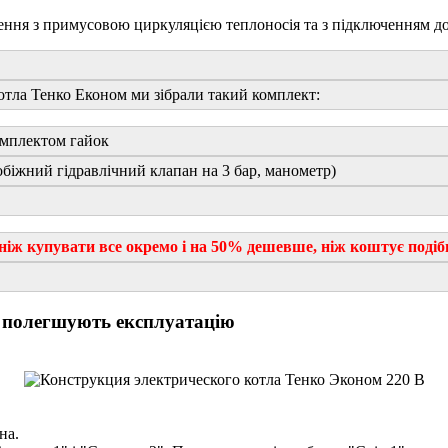
ення з примусовою циркуляцією теплоносія та з підключенням до
отла Тенко Економ ми зібрали такий комплект:
омплектом гайок
побіжний гідравлічний клапан на 3 бар, манометр)
іж купувати все окремо і на 50% дешевше, ніж коштує подібн
о полегшують експлуатацію
на.