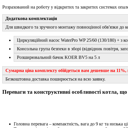
Розрахований на роботу у відкритих та закритих системах опал
Додаткова комплектація
Для швидкого та зручного монтажу повноцінної обв'язки до к
Циркуляційний насос WaterPro WP 25/60 (130/180) + з к
Консольна група безпеки в зборі (відвідник повітря, за
Розширювальний бачок KOER BV5 на 5 л
Сумарна ціна комплекту обійдеться вам дешевше на 11%, н
Безкоштовна доставка поширюється на всю заявку.
Переваги та конструктивні особливості котла, щ
Головна перевага – компактність, вага до 9 кг та низька ці