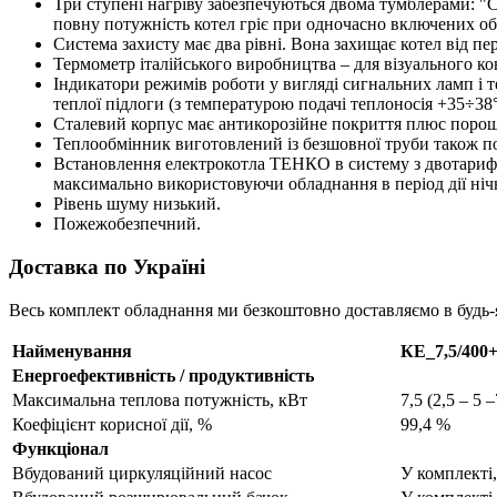
Три ступені нагріву забезпечуються двома тумблерами: "С
повну потужність котел гріє при одночасно включених об
Система захисту має два рівні. Вона захищає котел від п
Термометр італійського виробництва – для візуального к
Індикатори режимів роботи у вигляді сигнальних ламп і т
теплої підлоги (з температурою подачі теплоносія +35÷38
Сталевий корпус має антикорозійне покриття плюс поро
Теплообмінник виготовлений із безшовної труби також п
Встановлення електрокотла ТЕНКО в систему з двотарифн
максимально використовуючи обладнання в період дії ніч
Рівень шуму низький.
Пожежобезпечний.
Доставка по Україні
Весь комплект обладнання ми безкоштовно доставляємо в будь-
Найменування
КЕ_7,5/400
Енергоефективність / продуктивність
Максимальна теплова потужність, кВт
7,5 (2,5 – 5 –
Коефіцієнт корисної дії, %
99,4 %
Функціонал
Вбудований циркуляційний насос
У комплекті,