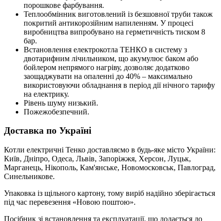
порошкове фарбування.
Теплообмінник виготовлений із безшовної труби також
покритий антикорозійним напиленням. У процесі
виробництва випробувано на герметичність тиском 8
бар.
Встановлення електрокотла ТЕНКО в систему з
двотарифним лічильником, що акумулює баком або
бойлером непрямого нагріву, дозволяє додатково
заощаджувати на опаленні до 40% – максимально
використовуючи обладнання в період дії нічного тарифу
на електрику.
Рівень шуму низький.
Пожежобезпечний.
Доставка по Україні
Котли електричні Тенко доставляємо в будь-яке місто України:
Київ, Дніпро, Одеса, Львів, Запоріжжя, Херсон, Луцьк,
Марганець, Нікополь, Кам'янське, Новомосковськ, Павлоград,
Синельникове.
Упаковка із щільного картону, тому виріб надійно зберігається
під час перевезення «Новою поштою».
Посібник зі встановлення та експлуатації, що додається до