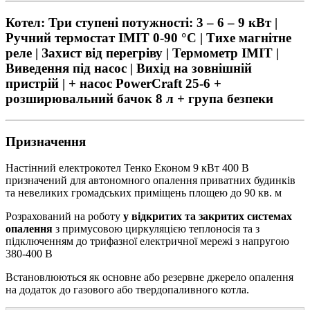
Котел: Три ступені потужності: 3 – 6 – 9 кВт |
Ручний термостат IMIT 0-90 °С | Тихе магнітне
реле | Захист від перегріву | Термометр IMIT |
Виведення під насос | Вихід на зовнішній
пристрій | + насос PowerCraft 25-6 +
розширювальний бачок 8 л + група безпеки
Призначення
Настінний електрокотел Тенко Економ 9 кВт 400 В
призначений для автономного опалення приватних будинків
та невеликих громадських приміщень площею до 90 кв. м
Розрахований на роботу
у відкритих та закритих системах
опалення
з примусовою циркуляцією теплоносія та з
підключенням до трифазної електричної мережі з напругою
380-400 В
Встановлюються як основне або резервне джерело опалення
на додаток до газового або твердопаливного котла.