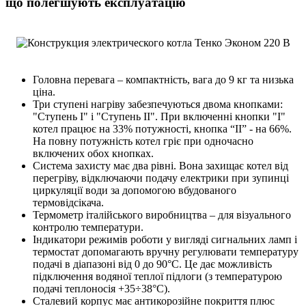
що полегшують експлуатацію
Головна перевага – компактність, вага до 9 кг та низька
ціна.
Три ступені нагріву забезпечуються двома кнопками:
"Ступень І" і "Ступень ІІ". При включенні кнопки "I"
котел працює на 33% потужності, кнопка “II” - на 66%.
На повну потужність котел гріє при одночасно
включених обох кнопках.
Система захисту має два рівні. Вона захищає котел від
перегріву, відключаючи подачу електрики при зупинці
циркуляції води за допомогою вбудованого
термовідсікача.
Термометр італійського виробництва – для візуального
контролю температури.
Індикатори режимів роботи у вигляді сигнальних ламп і
термостат допомагають вручну регулювати температуру
подачі в діапазоні від 0 до 90°С. Це дає можливість
підключення водяної теплої підлоги (з температурою
подачі теплоносія +35÷38°C).
Сталевий корпус має антикорозійне покриття плюс