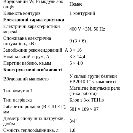
Вбудований Wi-Fi модуль або
Немає
опція
Кількість контурів
1-контурний
Електричні характеристики
Електричні характеристики
400 V ~3N, 50 Hz
мережі
Споживана електрична
9 (3 + 6)
потужність, кВт
Запобіжник рекомендований, А
3 × 16
Номінальний струм, А
3 × 14,4
Перетин кабелю, кв.мм
5 × 4,0
Конструктивні особливості
У складі групи безпеки
Вбудований манометр
EP.2010 1" у комплекті
Магнітне імпульсне реле
Тип комутації
(тиха робота)
Тип нагрівача
Блок з 3-х ТЕНів
Габаритні розміри (В × Ш × Г),
581 × 189 × 97
мм
Діаметр сполучних патрубків,
3/4"
дюйм
Ємність теплообмінника, л
1,8