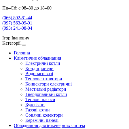
Пн–Сб: с 08–30 до 18–00
(066) 892-81-44
(097) 563-99-91
(093) 241-08-04
Ігор Іванович
Категорії
Головна
Кліматичне обладнання
Електричні котли
Кондиціонери
Водонагрівачі
Тепловентилятори
Конвектори електричні
Мастильні радіатори
Твердопаливні котли
Теплові насоси
Булер'яни
Газові котли
Сонячні колектори
Керамічні панелі
Обладнання для інженерних систем