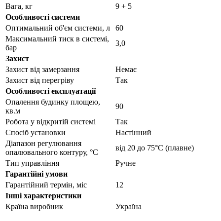
Вага, кг
9 + 5
Особливості системи
Оптимальний об'єм системи, л
60
Максимальний тиск в системі,
3,0
бар
Захист
Захист від замерзання
Немає
Захист від перегріву
Так
Особливості експлуатації
Опалення будинку площею,
90
кв.м
Робота у відкритій системі
Так
Спосіб установки
Настінний
Діапазон регулювання
від 20 до 75°С (плавне)
опалювального контуру, °С
Тип управління
Ручне
Гарантійні умови
Гарантійний термін, міс
12
Інші характеристики
Країна виробник
Україна