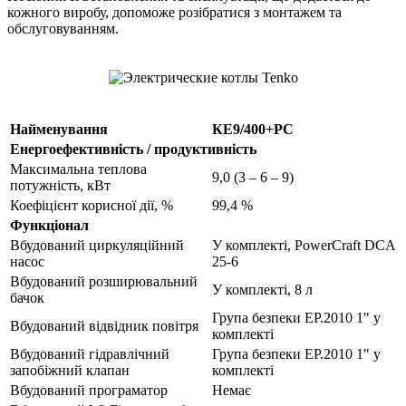
кожного виробу, допоможе розібратися з монтажем та
обслуговуванням.
Найменування
КЕ9/400+PC
Енергоефективність / продуктивність
Максимальна теплова
9,0 (3 – 6 – 9)
потужність, кВт
Коефіцієнт корисної дії, %
99,4 %
Функціонал
Вбудований циркуляційний
У комплекті, PowerCraft DCA
насос
25-6
Вбудований розширювальний
У комплекті, 8 л
бачок
Група безпеки EP.2010 1" у
Вбудований відвідник повітря
комплекті
Вбудований гідравлічний
Група безпеки EP.2010 1" у
запобіжний клапан
комплекті
Вбудований програматор
Немає