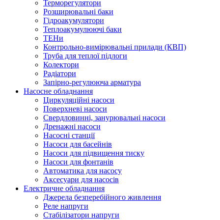
Терморегулятори
Розширювальні баки
Гідроакумулятори
Теплоакумулюючі баки
ТЕНи
Контрольно-вимірювальні прилади (КВП)
Труба для теплої підлоги
Колектори
Радіатори
Запірно-регулююча арматура
Насосне обладнання
Циркуляційні насоси
Поверхневі насоси
Свердловинні, занурювальні насоси
Дренажні насоси
Насосні станції
Насоси для басейнів
Насоси для підвищення тиску
Насоси для фонтанів
Автоматика для насосу
Аксесуари для насосів
Електричне обладнання
Джерела безперебійного живлення
Реле напруги
Стабілізатори напруги