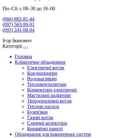
Пн–Сб: с 08–30 до 18–00
(066) 892-81-44
(097) 563-99-91
(093) 241-08-04
Ігор Іванович
Категорії
Головна
Кліматичне обладнання
Електричні котли
Кондиціонери
Водонагрівачі
Тепловентилятори
Конвектори електричні
Мастильні радіатори
Твердопаливні котли
Теплові насоси
Булер'яни
Газові котли
Сонячні колектори
Керамічні панелі
Обладнання для інженерних систем