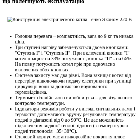
що полегшують експлуатацію
Головна перевага – компактність, вага до 9 кг та низька
ціна.
Три ступені нагріву забезпечуються двома кнопками:
"Ступень І" і "Ступень ІІ". При включенні кнопки "I"
котел працює на 33% потужності, кнопка “II” - на 66%.
На повну потужність котел гріє при одночасно
включених обох кнопках.
Система захисту має два рівні. Вона захищає котел від
перегріву, відключаючи подачу електрики при зупинці
циркуляції води за допомогою вбудованого
термовідсікача.
Термометр італійського виробництва – для візуального
контролю температури.
Індикатори режимів роботи у вигляді сигнальних ламп і
термостат допомагають вручну регулювати температуру
подачі в діапазоні від 0 до 90°С. Це дає можливість
підключення водяної теплої підлоги (з температурою
подачі теплоносія +35÷38°C).
Сталевий корпус має антикорозійне покриття плюс