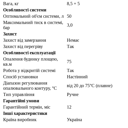
Вага, кг
8,5 + 5
Особливості системи
Оптимальний об'єм системи, л
50
Максимальний тиск в системі,
3,0
бар
Захист
Захист від замерзання
Немає
Захист від перегріву
Так
Особливості експлуатації
Опалення будинку площею,
75
кв.м
Робота у відкритій системі
Так
Спосіб установки
Настінний
Діапазон регулювання
від 20 до 75°С (плавне)
опалювального контуру, °С
Тип управління
Ручне
Гарантійні умови
Гарантійний термін, міс
12
Інші характеристики
Країна виробник
Україна