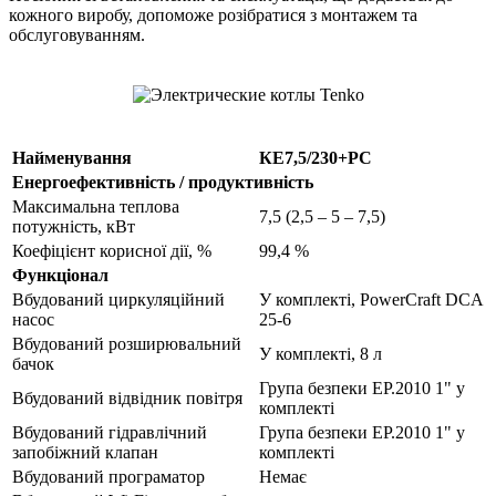
кожного виробу, допоможе розібратися з монтажем та
обслуговуванням.
Найменування
КЕ7,5/230+PC
Енергоефективність / продуктивність
Максимальна теплова
7,5 (2,5 – 5 – 7,5)
потужність, кВт
Коефіцієнт корисної дії, %
99,4 %
Функціонал
Вбудований циркуляційний
У комплекті, PowerCraft DCA
насос
25-6
Вбудований розширювальний
У комплекті, 8 л
бачок
Група безпеки EP.2010 1" у
Вбудований відвідник повітря
комплекті
Вбудований гідравлічний
Група безпеки EP.2010 1" у
запобіжний клапан
комплекті
Вбудований програматор
Немає