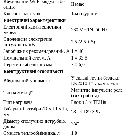
Вбудований Wi-Fi модуль або
Немає
опція
Кількість контурів
1-контурний
Електричні характеристики
Електричні характеристики
230 V ~1N, 50 Hz
мережі
Споживана електрична
7,5 (2,5 + 5)
потужність, кВт
Запобіжник рекомендований, А
1 × 40
Номінальний струм, А
1 × 33,5
Перетин кабелю, кв.мм
3 × 6,0
Конструктивні особливості
У складі групи безпеки
Вбудований манометр
EP.2010 1" у комплекті
Магнітне імпульсне реле
Тип комутації
(тиха робота)
Тип нагрівача
Блок з 3-х ТЕНів
Габаритні розміри (В × Ш × Г),
581 × 189 × 97
мм
Діаметр сполучних патрубків,
3/4"
дюйм
Ємність теплообмінника, л
1,8