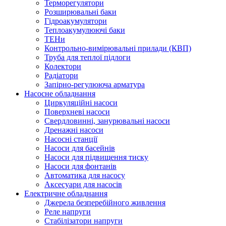
Терморегулятори
Розширювальні баки
Гідроакумулятори
Теплоакумулюючі баки
ТЕНи
Контрольно-вимірювальні прилади (КВП)
Труба для теплої підлоги
Колектори
Радіатори
Запірно-регулююча арматура
Насосне обладнання
Циркуляційні насоси
Поверхневі насоси
Свердловинні, занурювальні насоси
Дренажні насоси
Насосні станції
Насоси для басейнів
Насоси для підвищення тиску
Насоси для фонтанів
Автоматика для насосу
Аксесуари для насосів
Електричне обладнання
Джерела безперебійного живлення
Реле напруги
Стабілізатори напруги