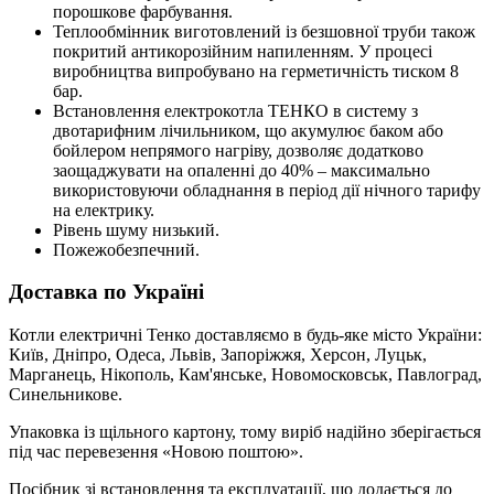
порошкове фарбування.
Теплообмінник виготовлений із безшовної труби також
покритий антикорозійним напиленням. У процесі
виробництва випробувано на герметичність тиском 8
бар.
Встановлення електрокотла ТЕНКО в систему з
двотарифним лічильником, що акумулює баком або
бойлером непрямого нагріву, дозволяє додатково
заощаджувати на опаленні до 40% – максимально
використовуючи обладнання в період дії нічного тарифу
на електрику.
Рівень шуму низький.
Пожежобезпечний.
Доставка по Україні
Котли електричні Тенко доставляємо в будь-яке місто України:
Київ, Дніпро, Одеса, Львів, Запоріжжя, Херсон, Луцьк,
Марганець, Нікополь, Кам'янське, Новомосковськ, Павлоград,
Синельникове.
Упаковка із щільного картону, тому виріб надійно зберігається
під час перевезення «Новою поштою».
Посібник зі встановлення та експлуатації, що додається до