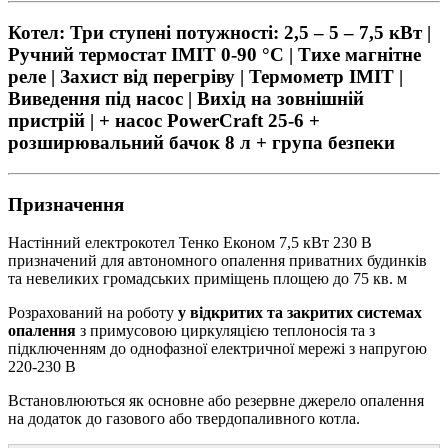
Котел: Три ступені потужності: 2,5 – 5 – 7,5 кВт |
Ручний термостат IMIT 0-90 °С | Тихе магнітне
реле | Захист від перегріву | Термометр IMIT |
Виведення під насос | Вихід на зовнішній
пристрій | + насос PowerCraft 25-6 +
розширювальний бачок 8 л + група безпеки
Призначення
Настінний електрокотел Тенко Економ 7,5 кВт 230 В
призначений для автономного опалення приватних будинків
та невеликих громадських приміщень площею до 75 кв. м
Розрахований на роботу
у відкритих та закритих системах
опалення
з примусовою циркуляцією теплоносія та з
підключенням до однофазної електричної мережі з напругою
220-230 В
Встановлюються як основне або резервне джерело опалення
на додаток до газового або твердопаливного котла.