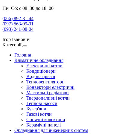
Пн–Сб: с 08–30 до 18–00
(066) 892-81-44
(097) 563-99-91
(093) 241-08-04
Ігор Іванович
Категорії
Головна
Кліматичне обладнання
Електричні котли
Кондиціонери
Водонагрівачі
Тепловентилятори
Конвектори електричні
Мастильні радіатори
Твердопаливні котли
Теплові насоси
Булер'яни
Газові котли
Сонячні колектори
Керамічні панелі
Обладнання для інженерних систем