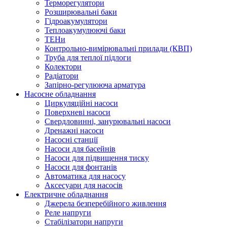
Терморегулятори
Розширювальні баки
Гідроакумулятори
Теплоакумулюючі баки
ТЕНи
Контрольно-вимірювальні прилади (КВП)
Труба для теплої підлоги
Колектори
Радіатори
Запірно-регулююча арматура
Насосне обладнання
Циркуляційні насоси
Поверхневі насоси
Свердловинні, занурювальні насоси
Дренажні насоси
Насосні станції
Насоси для басейнів
Насоси для підвищення тиску
Насоси для фонтанів
Автоматика для насосу
Аксесуари для насосів
Електричне обладнання
Джерела безперебійного живлення
Реле напруги
Стабілізатори напруги