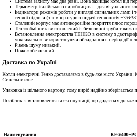
Система захисту має два рівні. Вона захищає котел від п
Термометр італійського виробництва – для візуального к
Індикатори режимів роботи у вигляді сигнальних ламп і т
теплої підлоги (з температурою подачі теплоносія +35÷38
Сталевий корпус має антикорозійне покриття плюс поро
Теплообмінник виготовлений із безшовної труби також п
Встановлення електрокотла ТЕНКО в систему з двотарифн
максимально використовуючи обладнання в період дії ніч
Рівень шуму низький.
Пожежобезпечний.
Доставка по Україні
Котли електричні Тенко доставляємо в будь-яке місто України: 
Синельникове.
Упаковка із щільного картону, тому виріб надійно зберігається
Посібник зі встановлення та експлуатації, що додається до ко
Найменування
КЕ6/400+P