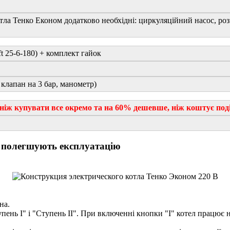
тла Тенко Економ додатково необхідні: циркуляційний насос, ро
t 25-6-180) + комплект гайок
 клапан на 3 бар, манометр)
ніж купувати все окремо та на 60% дешевше, ніж коштує поді
о полегшують експлуатацію
на.
пень І" і "Ступень ІІ". При включенні кнопки "I" котел працює 