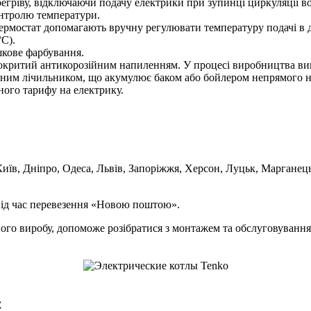
ерегріву, відключаючи подачу електрики при зупинці циркуляції в
онтролю температури.
ермостат допомагають вручну регулювати температуру подачі в ді
°C).
шкове фарбування.
окритий антикорозійним напиленням. У процесі виробництва вип
им лічильником, що акумулює баком або бойлером непрямого наг
ного тарифу на електрику.
Київ, Дніпро, Одеса, Львів, Запоріжжя, Херсон, Луцьк, Марганец
 під час перевезення «Новою поштою».
жного виробу, допоможе розібратися з монтажем та обслуговування
C