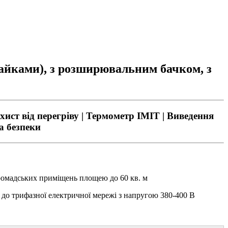
гайками), з розширювальним бачком, з
ахист від перегріву | Термометр IMIT | Виведення
а безпеки
ромадських приміщень площею до 60 кв. м
до трифазної електричної мережі з напругою 380-400 В