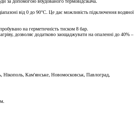
оди за допомогою вбудованого термовідсікача.
апазоні від 0 до 90°С. Це дає можливість підключення водяної
робувано на герметичність тиском 8 бар.
ріву, дозволяє додатково заощаджувати на опаленні до 40% –
ь, Нікополь, Кам'янське, Новомосковськ, Павлоград,
м.