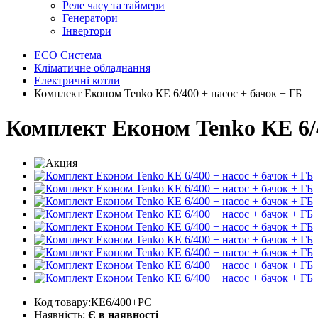
Реле часу та таймери
Генератори
Інвертори
ECO Система
Кліматичне обладнання
Електричні котли
Комплект Економ Tenko КЕ 6/400 + насос + бачок + ГБ
Комплект Економ Tenko КЕ 6/4
Код товару:КЕ6/400+PC
Наявність:
Є в наявності