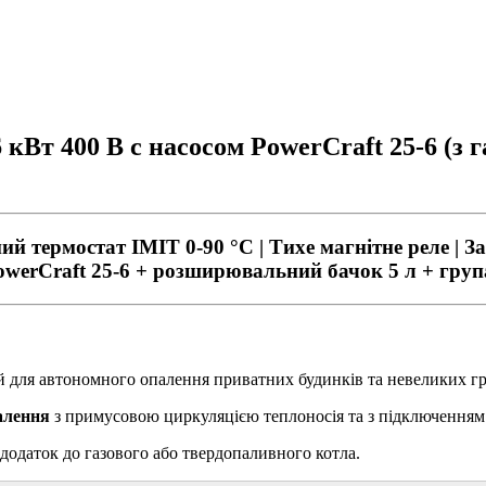
кВт 400 В c насосом PowerCraft 25-6 (з 
ний термостат IMIT 0-90 °С | Тихе магнітне реле | З
 PowerCraft 25-6 + розширювальний бачок 5 л + груп
й для автономного опалення приватних будинків та невеликих г
алення
з примусовою циркуляцією теплоносія та з підключенням 
додаток до газового або твердопаливного котла.