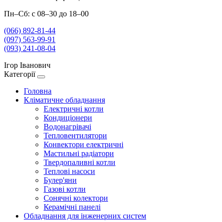
Пн–Сб: с 08–30 до 18–00
(066) 892-81-44
(097) 563-99-91
(093) 241-08-04
Ігор Іванович
Категорії
Головна
Кліматичне обладнання
Електричні котли
Кондиціонери
Водонагрівачі
Тепловентилятори
Конвектори електричні
Мастильні радіатори
Твердопаливні котли
Теплові насоси
Булер'яни
Газові котли
Сонячні колектори
Керамічні панелі
Обладнання для інженерних систем