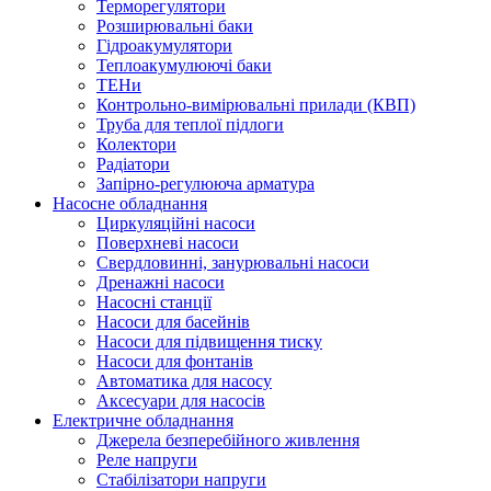
Терморегулятори
Розширювальні баки
Гідроакумулятори
Теплоакумулюючі баки
ТЕНи
Контрольно-вимірювальні прилади (КВП)
Труба для теплої підлоги
Колектори
Радіатори
Запірно-регулююча арматура
Насосне обладнання
Циркуляційні насоси
Поверхневі насоси
Свердловинні, занурювальні насоси
Дренажні насоси
Насосні станції
Насоси для басейнів
Насоси для підвищення тиску
Насоси для фонтанів
Автоматика для насосу
Аксесуари для насосів
Електричне обладнання
Джерела безперебійного живлення
Реле напруги
Стабілізатори напруги