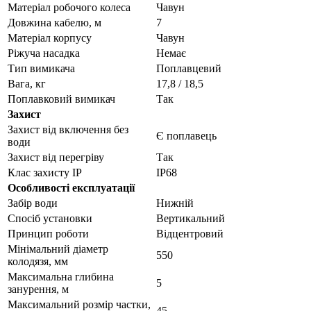
Матеріал робочого колеса
Чавун
Довжина кабелю, м
7
Матеріал корпусу
Чавун
Ріжуча насадка
Немає
Тип вимикача
Поплавцевий
Вага, кг
17,8 / 18,5
Поплавковий вимикач
Так
Захист
Захист від включення без
Є поплавець
води
Захист від перегріву
Так
Клас захисту IP
IP68
Особливості експлуатації
Забір води
Нижній
Спосіб установки
Вертикальний
Принцип роботи
Відцентровий
Мінімальний діаметр
550
колодязя, мм
Максимальна глибина
5
занурення, м
Максимальний розмір частки,
45