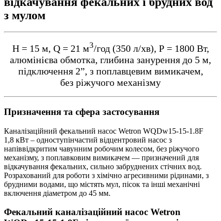
відкачування фекальних і брудних вод
з мулом
3
Н = 15 м, Q = 21 м
/год (350 л/хв), Р = 1800 Вт,
алюмінієва обмотка, глибина занурення до 5 м,
підключення 2”, з поплавцевим вимикачем,
без ріжучого механізму
Призначення та сфера застосування
Каналізаційний фекальний насос Wetron WQDw15-15-1.8F
1,8 кВт – одноступінчастий відцентровий насос з
напіввідкритим чавунним робочим колесом, без ріжучого
механізму, з поплавковим вимикачем — призначений для
відкачування фекальних, сильно забруднених стічних вод.
Розрахований для роботи з хімічно агресивними рідинами, з
брудними водами, що містять мул, пісок та інші механічні
включення діаметром до 45 мм.
Фекальний каналізаційний насос Wetron