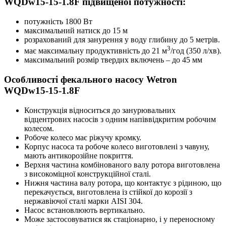
WQDw15-15-1.8F підвищеної потужності:
потужність 1800 Вт
максимальний натиск до 15 м
розрахований для занурення у воду глибину до 5 метрів.
3
має максимальну продуктивність до 21 м
/год (350 л/хв).
максимальний розмір твердих включень – до 45 мм
Особливості фекального насосу Wetron
WQDw15-15-1.8F
Конструкція відноситься до занурювальних
відцентрових насосів з одним напіввідкритим робочим
колесом.
Робоче колесо має ріжучу кромку.
Корпус насоса та робоче колесо виготовлені з чавуну,
мають антикорозійне покриття.
Верхня частина комбінованого валу ротора виготовлена ​​
з високоміцної конструкційної сталі.
Нижня частина валу ротора, що контактує з рідиною, що
перекачується, виготовлена ​​із стійкої до корозії з
нержавіючої сталі марки AISI 304.
Насос встановлюють вертикально.
Може застосовуватися як стаціонарно, і у переносному