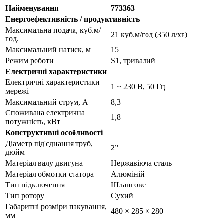
Найменування
773363
Енергоефективність / продуктивність
Максимальна подача, куб.м/
21 куб.м/год (350 л/хв)
год.
Максимальний натиск, м
15
Режим роботи
S1, тривалий
Електричні характеристики
Електричні характеристики
1 ~ 230 В, 50 Гц
мережі
Максимальний струм, А
8,3
Споживана електрична
1,8
потужність, кВт
Конструктивні особливості
Діаметр під'єднання труб,
2”
дюйм
Матеріал валу двигуна
Нержавіюча сталь
Матеріал обмотки статора
Алюміній
Тип підключення
Шлангове
Тип ротору
Сухий
Габаритні розміри пакування,
480 × 285 × 280
мм