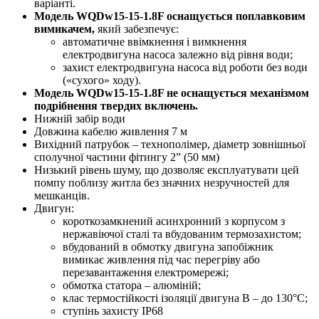
варіанті.
Модель WQDw15-15-1.8F оснащується поплавковим
вимикачем,
який забезпечує:
автоматичне ввімкнення і вимкнення
електродвигуна насоса залежно від рівня води;
захист електродвигуна насоса від роботи без води
(«сухого» ходу).​
Модель WQDw15-15-1.8F не оснащується механізмом
подрібнення твердих включень.
Нижній забір води
Довжина кабелю живлення 7 м
Вихідний патрубок – технополімер, діаметр зовнішньої
сполучної частини фітингу 2” (50 мм)
Низький рівень шуму, що дозволяє експлуатувати цей
помпу поблизу житла без значних незручностей для
мешканців.
Двигун:
короткозамкнений асинхронний з корпусом з
нержавіючої сталі та вбудованим термозахистом;
вбудований в обмотку двигуна запобіжник
вимикає живлення під час перегріву або
перезавантаження електромережі;
обмотка статора – алюміній;
клас термостійкості ізоляції двигуна B – до 130°С;
ступінь захисту IP68