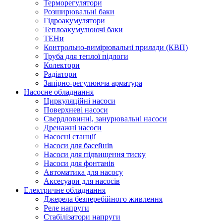
Терморегулятори
Розширювальні баки
Гідроакумулятори
Теплоакумулюючі баки
ТЕНи
Контрольно-вимірювальні прилади (КВП)
Труба для теплої підлоги
Колектори
Радіатори
Запірно-регулююча арматура
Насосне обладнання
Циркуляційні насоси
Поверхневі насоси
Свердловинні, занурювальні насоси
Дренажні насоси
Насосні станції
Насоси для басейнів
Насоси для підвищення тиску
Насоси для фонтанів
Автоматика для насосу
Аксесуари для насосів
Електричне обладнання
Джерела безперебійного живлення
Реле напруги
Стабілізатори напруги