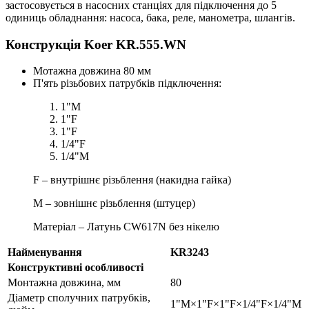
застосовується в насосних станціях для підключення до 5
одиниць обладнання: насоса, бака, реле, манометра, шлангів.
Конструкція Koer KR.555.WN
Мотажна довжина 80 мм
П'ять різьбових патрубків підключення:
1"M
1"F
1"F
1/4"F
1/4"M
F – внутрішнє різьблення (накидна гайка)
M – зовнішнє різьблення (штуцер)
Матеріал – Латунь CW617N без нікелю
Найменування
KR3243
Конструктивні особливості
Монтажна довжина, мм
80
Діаметр сполучних патрубків,
1"M×1"F×1"F×1/4"F×1/4"M