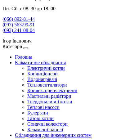
Пн–Сб: с 08–30 до 18–00
(066) 892-81-44
(097) 563-99-91
(093) 241-08-04
Ігор Іванович
Категорії
Головна
Кліматичне обладнання
Електричні котли
Кондиціонери
Водонагрівачі
Тепловентилятори
Конвектори електричні
Мастильні радіатори
Твердопаливні котли
Теплові насоси
Булер'яни
Газові котли
Сонячні колектори
Керамічні панелі
Обладнання для інженерних систем