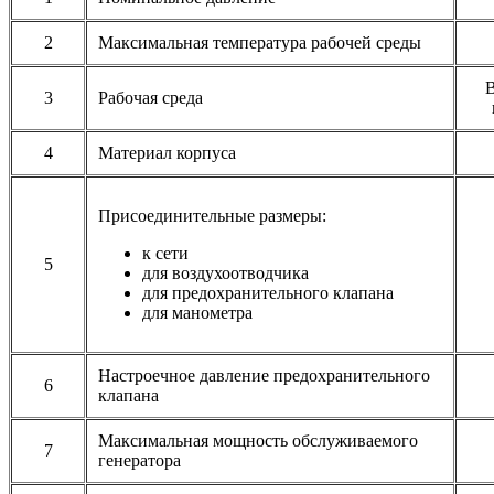
2
Максимальная температура рабочей среды
В
3
Рабочая среда
4
Материал корпуса
Присоединительные размеры:
к сети
5
для воздухоотводчика
для предохранительного клапана
для манометра
Настроечное давление предохранительного
6
клапана
Максимальная мощность обслуживаемого
7
генератора