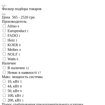
Фильтр подбора товаров
Цена
565
-
2520
грн
Производитель
Afriso
6
Europroduct
1
FADO
1
Herz
1
KOER
9
Meibes
4
NOLF
1
Watts
6
Наличие
В наличии
12
Немає в наявності
17
Макс. мощность системы
10, кВт
5
44, кВт
8
50, кВт
9
100, кВт
2
200, кВт
1
Порог срабатывания предохранительного клапана