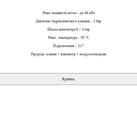
Макс.мощность котла – до 44 кВт
Давление гидравлического клапана – 3 бар
Шкала манометра 0 ÷ 4 бар
Макс. температура – 95 °C
Подключение – G1”
Предохр. клапан + манометр + воздухоотводчик
Купить