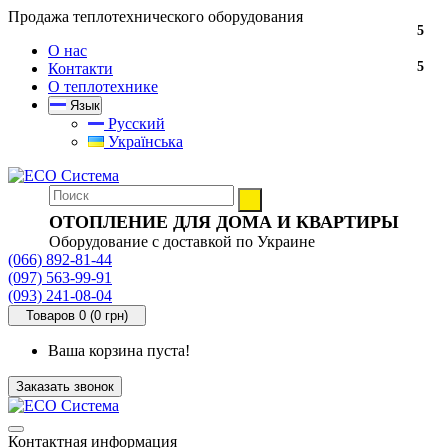
Продажа теплотехнического оборудования
5
5
5
5
5
5
5
5
5
5
5
5
5
5
5
5
5
5
5
5
5
5
О нас
5
5
5
5
5
5
5
5
5
5
5
5
5
5
5
5
5
5
5
5
5
5
Контакти
О теплотехнике
Язык
Русский
Українська
ОТОПЛЕНИЕ ДЛЯ ДОМА И КВАРТИРЫ
Оборудование с доставкой по Украине
(066) 892-81-44
(097) 563-99-91
(093) 241-08-04
Товаров 0 (0 грн)
Ваша корзина пуста!
Заказать звонок
Контактная информация