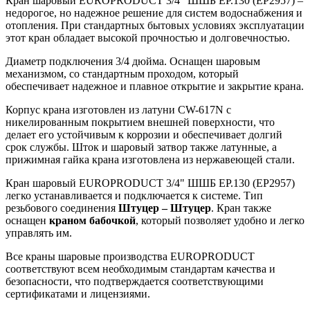
Кран шаровый EUROPRODUCT 3/4" ШШБ EP.130 (EP2957) –
недорогое, но надежное решение для систем водоснабжения и
отопления. При стандартных бытовых условиях эксплуатации
этот кран обладает высокой прочностью и долговечностью.
Диаметр подключения 3/4 дюйма. Оснащен шаровым
механизмом, со стандартным проходом, который
обеспечивает надежное и плавное открытие и закрытие крана.
Корпус крана изготовлен из латуни CW-617N с
никелированным покрытием внешней поверхности, что
делает его устойчивым к коррозии и обеспечивает долгий
срок службы. Шток и шаровый затвор также латунные, а
прижимная гайка крана изготовлена из нержавеющей стали.
Кран шаровый EUROPRODUCT 3/4" ШШБ EP.130 (EP2957)
легко устанавливается и подключается к системе. Тип
резьбового соединения
Штуцер – Штуцер
. Кран также
оснащен
краном бабочкой
, который позволяет удобно и легко
управлять им.
Все краны шаровые производства EUROPRODUCT
соответствуют всем необходимым стандартам качества и
безопасности, что подтверждается соответствующими
сертификатами и лицензиями.