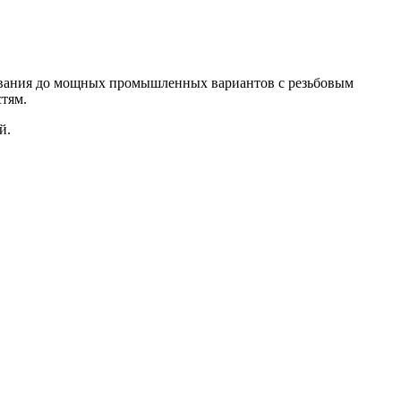
зования до мощных промышленных вариантов с резьбовым
стям.
й.