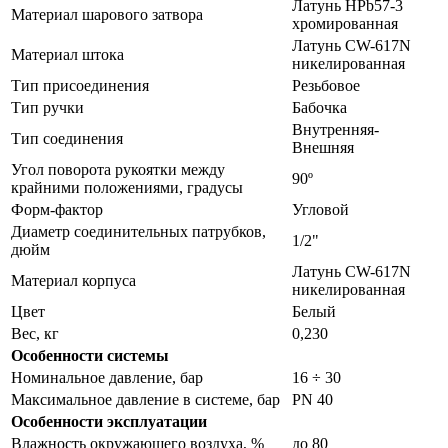
Латунь HPb57-3
Материал шарового затвора
хромированная
Латунь CW-617N
Материал штока
никелированная
Тип присоединения
Резьбовое
Тип ручки
Бабочка
Внутренняя-
Тип соединения
Внешняя
Угол поворота рукоятки между
90º
крайними положениями, градусы
Форм-фактор
Угловой
Диаметр соединительных патрубков,
1/2"
дюйм
Латунь CW-617N
Материал корпуса
никелированная
Цвет
Белый
Вес, кг
0,230
Особенности системы
Номинальное давление, бар
16 ÷ 30
Максимальное давление в системе, бар
PN 40
Особенности эксплуатации
Влажность окружающего воздуха, %
до 80