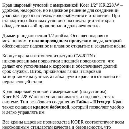
Кран шаровый угловой с американкой Koer 1/2" KR.228.W –
удобное, недорогое, но надежное решение для соединений
участков труб в системах водоснабжения и отопления. При
стандартных бытовых условиях эксплуатации этот кран
обладает высокой прочностью и долговечностью.
Диаметр подключения 1/2 дюйма. Оснащен шаровым
механизмом,
с полнопроходным пропуском
воды, который
обеспечивает надежное и плавное открытие и закрытие крана.
Корпус крана изготовлен из латуни CW-617N с
никелированным покрытием внешней поверхности, что
делает его устойчивым к коррозии и обеспечивает долгий
срок службы. Шток, прижимная гайка и шаровый
затвор также латунные, а гайка ручки крана изготовлена из
нержавеющей стали.
Кран шаровый угловой с американкой (полусгоном)
Koer KR.228.W легко устанавливается и подключается к
системе. Тип резьбового соединения
Гайка – Штуцер
. Кран
также оснащен
краном бабочкой
, который позволяет удобно
и легко управлять им.
Все краны шаровые производства KOER соответствуют всем
необходимым стандартам качества и безопасности, что