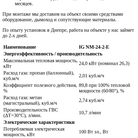
месяцев.
При монтаже мы доставим на объект своими средствами
оборудование, дымоход и сопутствующие материалы.
По опыту установок в Днепре, работа на объекте у нас займет
до 2-х дней.
Наименование
IG NM-24-2-Е
Энергоэффективность / производительность
Максимальная тепловая мощность,
24,0 кВт (номинал 26,3)
кВт
Расход газа: пропан (баллонный),
2,01 куб.м/ч
куб.м/ч
Коэффициент полезного действия,
89,8 при 100% тепловой
%
мощности (60/80°), %
Расход газа: метан
2,74 куб.м/ч
(магистральный), куб.м/ч
Производительность ГВС
10,7 л/мин
(ΔT=30°C), л/мин.
Электрические характеристики
Потребляемая электрическая
100 Вт эл., Вт
мощность, кВт