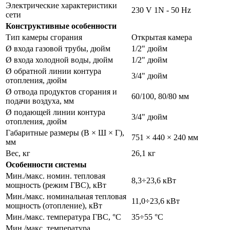
Электрические характеристики
230 V 1N - 50 Hz
сети
Конструктивные особенности
Тип камеры сгорания
Открытая камера
Ø входа газовой трубы, дюйм
1/2" дюйм
Ø входа холодной воды, дюйм
1/2" дюйм
Ø обратной линии контура
3/4" дюйм
отопления, дюйм
Ø отвода продуктов сгорания и
60/100, 80/80 мм
подачи воздуха, мм
Ø подающей линии контура
3/4" дюйм
отопления, дюйм
Габаритные размеры (В × Ш × Г),
751 × 440 × 240 мм
мм
Вес, кг
26,1 кг
Особенности системы
Мин./макс. номин. тепловая
8,3÷23,6 кВт
мощность (режим ГВС), кВт
Мин./макс. номинальная тепловая
11,0÷23,6 кВт
мощность (отoпление), кВт
Мин./макс. температура ГВС, °С
35÷55 °C
Мин./макс. температура