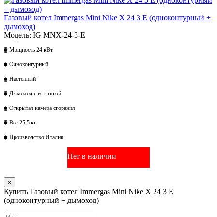
Газовый котел Immergas Mini Nike X 24 3 E (одноконтурный +
дымоход)
Модель: IG MNX-24-3-E
⧯ Мощность 24 кВт
⧯ Одноконтурный
⧯ Настенный
⧯ Дымоход с ест. тягой
⧯ Открытая камера сгорания
⧯ Вес 25,5 кг
⧯ Производство Италия
Нет в наличии
×
Купить Газовый котел Immergas Mini Nike X 24 3 E
(одноконтурный + дымоход)