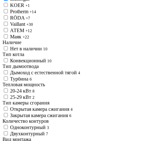
KOER
+1
Protherm
+14
RÖDA
+7
Vaillant
+30
АТЕМ
+12
Маяк
+22
Наличие
Нет в наличии
10
Тип котла
Конвекционный
10
Тип дымоотвода
Дымоход с естественной тягой
4
Турбина
6
Тепловая мощность
20-24 кВт
8
25-29 кВт
2
Тип камеры сгорания
Открытая камера сжигания
4
Закрытая камера сжигания
6
Количество контуров
Одноконтурный
3
Двухконтурный
7
Вид монтажа