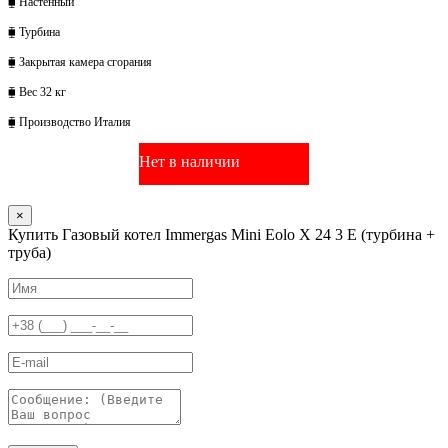
⧯ Настенный
⧯ Турбина
⧯ Закрытая камера сгорания
⧯ Вес 32 кг
⧯ Производство Италия
Нет в наличии
×
Купить Газовый котел Immergas Mini Eolo X 24 3 E (турбина +
труба)