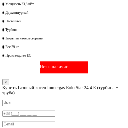
⧯ Мощность 23,8 кВт
⧯ Двухконтурный
⧯ Настенный
⧯ Турбина
⧯ Закрытая камера сгорания
⧯ Вес 29 кг
⧯ Производство ЕС
Нет в наличии
×
Купить Газовый котел Immergas Eolo Star 24 4 Е (турбина +
труба)