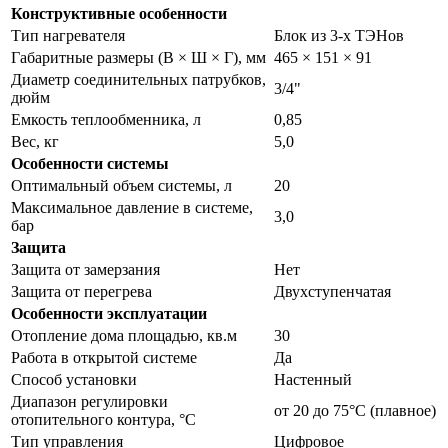
Конструктивные особенности
Тип нагревателя
Блок из 3-х ТЭНов
Габаритные размеры (В × Ш × Г), мм
465 × 151 × 91
Диаметр соединительных патрубков,
3/4"
дюйм
Емкость теплообменника, л
0,85
Вес, кг
5,0
Особенности системы
Оптимальный объем системы, л
20
Максимальное давление в системе,
3,0
бар
Защита
Защита от замерзания
Нет
Защита от перегрева
Двухступенчатая
Особенности эксплуатации
Отопление дома площадью, кв.м
30
Работа в открытой системе
Да
Способ установки
Настенный
Диапазон регулировки
от 20 до 75°С (плавное)
отопительного контура, °С
Тип управления
Цифровое