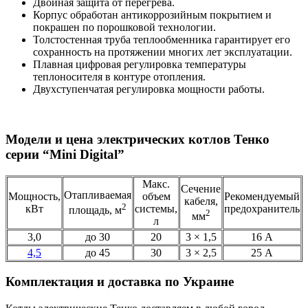
Двойная защита от перегрева.
Корпус обработан антикоррозийным покрытием и
покрашен по порошковой технологии.
Толстостенная труба теплообменника гарантирует его
сохранность на протяжении многих лет эксплуатации.
Плавная цифровая регулировка температуры
теплоносителя в контуре отопления.
Двухступенчатая регулировка мощности работы.
Модели и цена электрических котлов Тенко
серии “Mini Digital”
Макс.
Сечение
Отапливаемая
Мощность,
объем
Рекомендуемый
кабеля,
2
кВт
системы,
предохранитель
площадь, м
2
мм
л
3,0
до 30
20
3 × 1,5
16 А
4,5
до 45
30
3 × 2,5
25 А
Комплектация и доставка по Украине