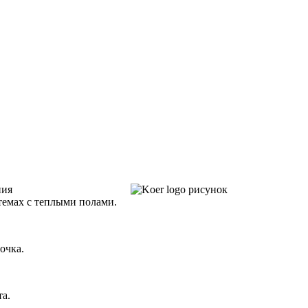
ния
темах с теплыми полами.
очка.
та.