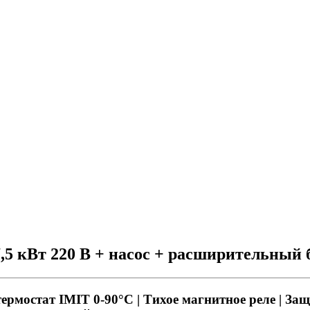
5 кВт 220 В + насос + расширительный 
 термостат IMIT 0-90°С | Тихое магнитное реле | За