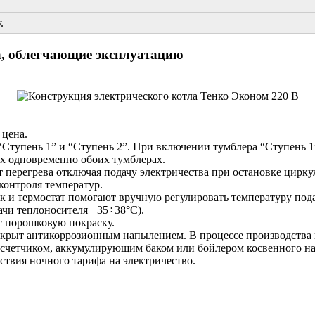
.
а, облегчающие эксплуатацию
 цена.
“Ступень 1” и “Ступень 2”. При включении тумблера “Ступень 1
х одновременно обоих тумблерах.
т перегрева отключая подачу электричества при остановке цирк
контроля температур.
и термостат помогают вручную регулировать температуру подач
ачи теплоносителя +35÷38°C).
с порошковую покраску.
крыт антикоррозионным напылением. В процессе производства и
 счетчиком, аккумулирующим баком или бойлером косвенного на
ствия ночного тарифа на электричество.