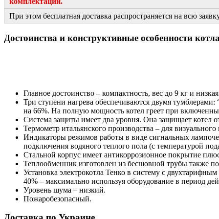
комплектации.
При этом бесплатная доставка распространяется на всю заявку
Достоинства и конструктивные особенности котл
Главное достоинство – компактность, вес до 9 кг и низкая
Три ступени нагрева обеспечиваются двумя тумблерами: 
на 66%. На полную мощность котел греет при включенны
Система защиты имеет два уровня. Она защищает котел о
Термометр итальянского производства – для визуального 
Индикаторы режимов работы в виде сигнальных лампочек 
подключения водяного теплого пола (с температурой под
Стальной корпус имеет антикоррозионное покрытие плю
Теплообменник изготовлен из бесшовной трубы также по
Установка электрокотла Тенко в систему с двухтарифным
40% – максимально используя оборудование в период дей
Уровень шума – низкий.
Пожаробезопасный.
Доставка по Украине