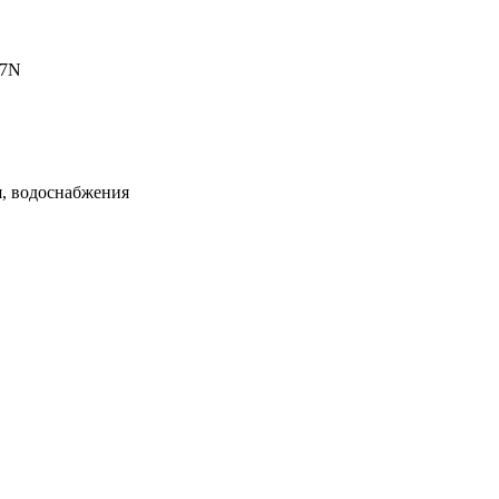
17N
я, водоснабжения