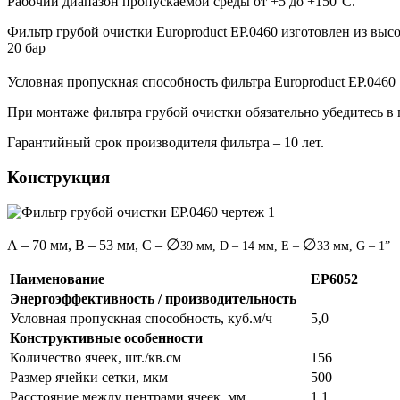
Рабочий диапазон пропускаемой среды от +5 до +150°С.
Фильтр грубой очистки Europroduct EP.0460 изготовлен из выс
20 бар
Условная пропускная способность фильтра Europroduct EP.0460 
При монтаже фильтра грубой очистки обязательно убедитесь в
Гарантийный срок производителя фильтра – 10 лет.
Конструкция
∅
∅
А – 70 мм, В – 53 мм, C –
39 мм, D – 14 мм, E –
33 мм, G – 1”
Наименование
EP6052
Энергоэффективность / производительность
Условная пропускная способность, куб.м/ч
5,0
Конструктивные особенности
Количество ячеек, шт./кв.см
156
Размер ячейки сетки, мкм
500
Расстояние между центрами ячеек, мм
1,1