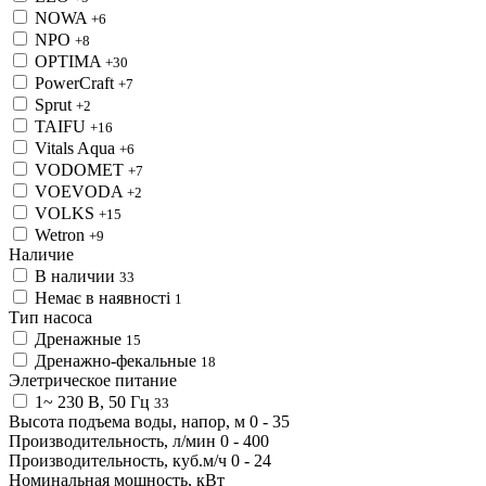
NOWA
+6
NPO
+8
OPTIMA
+30
PowerCraft
+7
Sprut
+2
TAIFU
+16
Vitals Aqua
+6
VODOMET
+7
VOEVODA
+2
VOLKS
+15
Wetron
+9
Наличие
В наличии
33
Немає в наявності
1
Тип насоса
Дренажные
15
Дренажно-фекальные
18
Элетрическое питание
1~ 230 В, 50 Гц
33
Высота подъема воды, напор, м
0
-
35
Производительность, л/мин
0
-
400
Производительность, куб.м/ч
0
-
24
Номинальная мощность, кВт