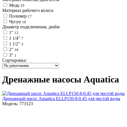
Медь
33
Материал рабочего колеса
Полимер
17
Чугун
16
Диаметр подключения, дюйм
1"
12
1 1/4"
7
1 1/2"
3
2"
18
3"
1
Сортировка:
Дренажные насосы Aquatica
Дренажный насос Aquatica ELLP150-8-0.45 для чистой воды
Модель: 773123