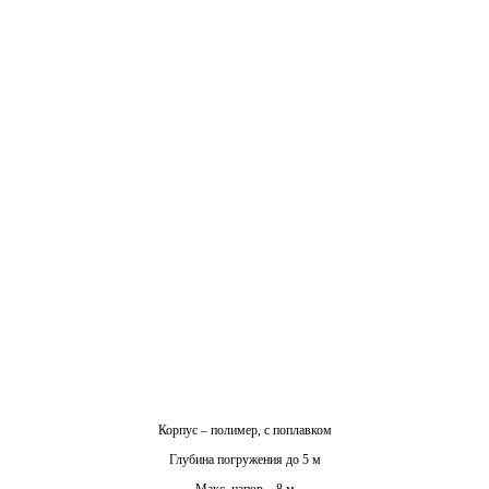
Корпус – полимер, с поплавком
Глубина погружения до 5 м
Макс. напор – 8 м