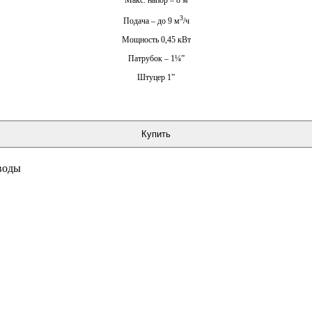
3
Подача – до 9 м
/ч
Мощность 0,45 кВт
Патрубок – 1¼”
Штуцер 1”
Купить
воды