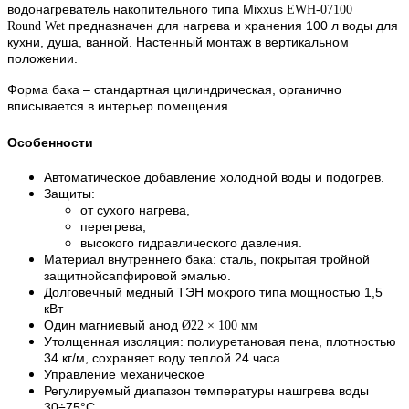
водонагреватель накопительного типа Mixxus
EWH-07100
предназначен для нагрева и хранения 100 л воды для
Round Wet
кухни, душа, ванной. Настенный монтаж в вертикальном
положении.
Форма бака – стандартная цилиндрическая, органично
вписывается в интерьер помещения.
Особенности
Автоматическое добавление холодной воды и подогрев.
Защиты:
от сухого нагрева,
перегрева,
высокого гидравлического давления.
Материал внутреннего бака: сталь, покрытая тройной
защитнойсапфировой эмалью.
Долговечный медный ТЭН мокрого типа мощностью 1,5
кВт
Один магниевый анод
Ø22 × 100 мм
Утолщенная изоляция: полиуретановая пена, плотностью
34 кг/м, сохраняет воду теплой 24 часа.
Управление механическое
Регулируемый диапазон температуры нашгрева воды
30÷75°C