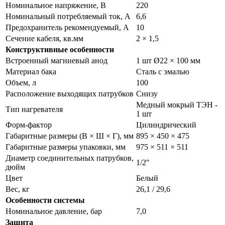
Номинальное напряжение, В
220
Номинальный потребляемый ток, А
6,6
Предохранитель рекомендуемый, А
10
Сечение кабеля, кв.мм
2 × 1,5
Конструктивные особенности
Встроенный магниевый анод
1 шт Ø22 × 100 мм
Материал бака
Сталь с эмалью
Объем, л
100
Расположение выходящих патрубков
Снизу
Медный мокрый ТЭН -
Тип нагревателя
1 шт
Форм-фактор
Цилиндрический
Габаритные размеры (В × Ш × Г), мм
895 × 450 × 475
Габаритные размеры упаковки, мм
975 × 511 × 511
Диаметр соединительных патрубков,
1/2"
дюйм
Цвет
Белый
Вес, кг
26,1 / 29,6
Особенности системы
Номинальное давление, бар
7,0
Защита