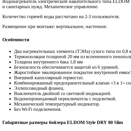
Водонагреватель электрический накопительного типа ELDOM St
и санитарных нужд. Механическое управление.
Количество горячей воды рассчитано на 2-3 пользователя.
Размещение при монтаже: вертикальное, настенное.
Особенности
Два нагревательных элемента (ТЭНа) сухого типа по 0,8
Термоизоляция толщиной 20 мм из вспененного пенополи
Толщина внутреннего бака 1,8 мм
Безопасность обеспечивается защитой из 6 уровней.
Жаростойкое эмалированное покрытие внутренней емкости
Внешний капиллярный термостат.
Комбинированный предохранительный клапан «3 в 1» сов
Эллипсовидный фланец.
Выключатель двойной со световой индикацией.
Водонепроницаемый переключатель с подсветкой.
Механический температурный индикатор.
Без Wi-Fi подключения.
Габаритные размеры бойлера ELDOM Style DRY 80 Slim