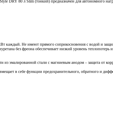
yle DRY 80 л Slim (тонкий) предназначен для автономного нагр
 кВт каждый. Не имеют прямого соприкосновения с водой и защ
уретана без фреона обеспечивает низкий уровень теплопотерь 
 из эмалированной стали с магниевым анодом – защита от корро
мещает в себе функции предохранительного, обратного и дифф