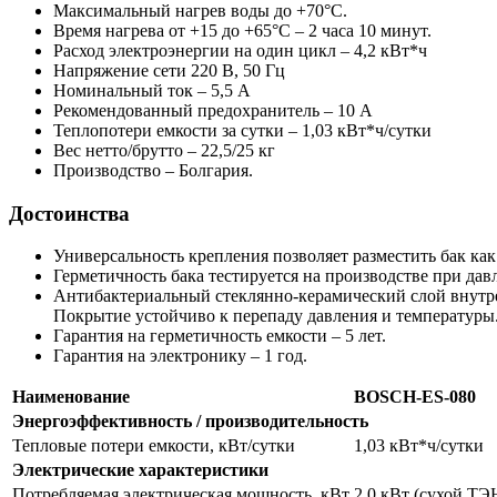
Максимальный нагрев воды до +70°С.
Время нагрева от +15 до +65°С – 2 часа 10 минут.
Расход электроэнергии на один цикл – 4,2 кВт*ч
Напряжение сети 220 В, 50 Гц
Номинальный ток – 5,5 А
Рекомендованный предохранитель – 10 А
Теплопотери емкости за сутки – 1,03 кВт*ч/сутки
Вес нетто/брутто – 22,5/25 кг
Производство – Болгария.
Достоинства
Универсальность крепления позволяет разместить бак как
Герметичность бака тестируется на производстве при да
Антибактериальный стеклянно-керамический слой внутре
Покрытие устойчиво к перепаду давления и температуры
Гарантия на герметичность емкости – 5 лет.
Гарантия на электронику – 1 год.
Наименование
BOSCH-ES-080
Энергоэффективность / производительность
Тепловые потери емкости, кВт/сутки
1,03 кВт*ч/сутки
Электрические характеристики
Потребляемая электрическая мощность, кВт
2,0 кВт (сухой ТЭ