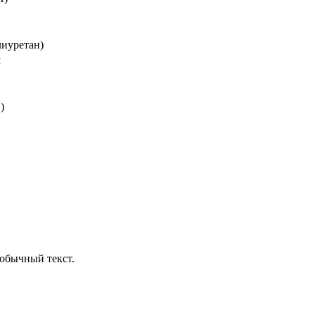
лиуретан)
м
)
обычный текст.