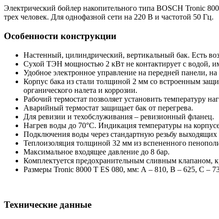
Электрический бойлер накопительного типа BOSCH Tronic 8000 
трех человек. Для однофазной сети на 220 В и частотой 50 Гц.
Особенности конструкции
Настенный, цилиндрический, вертикальный бак. Есть во
Сухой ТЭН мощностью 2 кВт не контактирует с водой, и
Удобное электронное управление на передней панели, на 
Корпус бака из стали толщиной 2 мм со встроенным за
органического налета и коррозии.
Рабочий термостат позволяет установить температуру наг
Аварийный термостат защищает бак от перегрева.
Для ревизии и техобслуживания – ревизионный фланец.
Нагрев воды до 70°С. Индикация температуры на корпусе
Подключения воды через стандартную резьбу выходящих 
Теплоизоляция толщиной 32 мм из вспененного пенополи
Максимальное входящее давление до 8 бар.
Комплектуется предохранительным сливным клапаном, кр
Размеры Tronic 8000 T ES 080, мм: А – 810, B – 625, C – 7
Технические данные