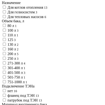
Назначение
Для котлов отопления
13
Для гелиосистем
3
Для тепловых насосов
6
Объем бака, л
80 л
1
100 л
3
110 л
1
125
3
130 л
2
160 л
2
200 л
5
250 л
3
271-300 л
4
301-400 л
1
401-500 л
3
501-750 л
1
751-1000 л
1
Подключение ТЭНа
нет
16
фланец под ТЭН
13
патрубок под ТЭН
13
Материал внутреннего бака