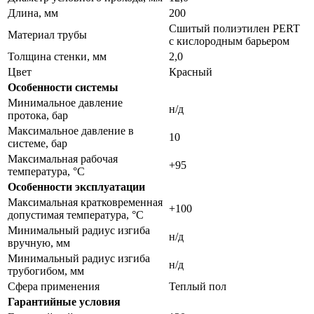
Длина, мм
200
Сшитый полиэтилен PERT
Материал трубы
с кислородным барьером
Толщина стенки, мм
2,0
Цвет
Красный
Особенности системы
Минимальное давление
н/д
протока, бар
Максимальное давление в
10
системе, бар
Максимальная рабочая
+95
температура, °С
Особенности эксплуатации
Максимальная кратковременная
+100
допустимая температура, °С
Минимальный радиус изгиба
н/д
вручную, мм
Минимальный радиус изгиба
н/д
трубогибом, мм
Сфера применения
Теплый пол
Гарантийные условия