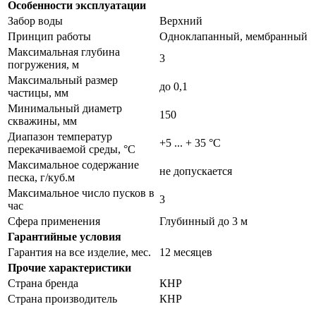
Особенности эксплуатации
Забор воды
Верхний
Принцип работы
Одноклапанный, мембранный
Максимальная глубина
3
погружения, м
Максимальный размер
до 0,1
частицы, мм
Минимальный диаметр
150
скважины, мм
Диапазон температур
+5 ... + 35 °C
перекачиваемой среды, °С
Максимальное содержание
не допускается
песка, г/куб.м
Максимальное число пусков в
3
час
Сфера применения
Глубинный до 3 м
Гарантийные условия
Гарантия на все изделие, мес.
12 месяцев
Прочие характеристики
Страна бренда
КНР
Страна производитель
КНР