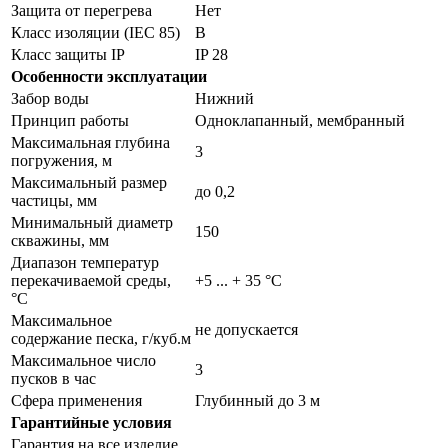
Защита от перегрева
Нет
Класс изоляции (IEC 85)
В
Класс защиты IP
IP 28
Особенности эксплуатации
Забор воды
Нижний
Принцип работы
Одноклапанный, мембранный
Максимальная глубина
3
погружения, м
Максимальный размер
до 0,2
частицы, мм
Минимальный диаметр
150
скважины, мм
Диапазон температур
перекачиваемой среды,
+5 ... + 35 °C
°С
Максимальное
не допускается
содержание песка, г/куб.м
Максимальное число
3
пусков в час
Сфера применения
Глубинный до 3 м
Гарантийные условия
Гарантия на все изделие,