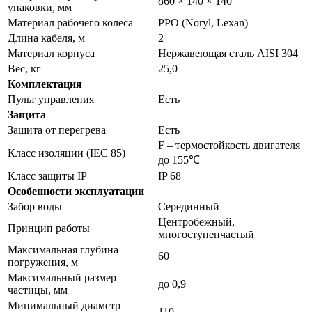
860 × 140 × 140
упаковки, мм
Материал рабочего колеса
PPO (Noryl, Lexan)
Длина кабеля, м
2
Материал корпуса
Нержавеющая сталь AISI 304
Вес, кг
25,0
Комплектация
Пульт управления
Есть
Защита
Защита от перегрева
Есть
F – термостойкость двигателя
Класс изоляции (IEC 85)
до 155℃
Класс защиты IP
IP 68
Особенности эксплуатации
Забор воды
Серединный
Центробежный,
Принцип работы
многоступенчастый
Максимальная глубина
60
погружения, м
Максимальный размер
до 0,9
частицы, мм
Минимальный диаметр
110