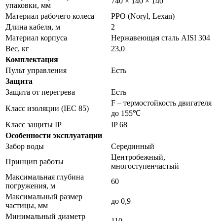
740 × 140 × 140
упаковки, мм
Материал рабочего колеса
PPO (Noryl, Lexan)
Длина кабеля, м
2
Материал корпуса
Нержавеющая сталь AISI 304
Вес, кг
23,0
Комплектация
Пульт управления
Есть
Защита
Защита от перегрева
Есть
F – термостойкость двигателя
Класс изоляции (IEC 85)
до 155℃
Класс защиты IP
IP 68
Особенности эксплуатации
Забор воды
Серединный
Центробежный,
Принцип работы
многоступенчастый
Максимальная глубина
60
погружения, м
Максимальный размер
до 0,9
частицы, мм
Минимальный диаметр
110