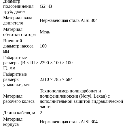
Диаметр
подсоединения
G2”-В
труб, дюйм
Материал вала
Нержавеющая сталь AISI 304
двигателя
Материал
Медь
обмотки статора
Внешний
диаметр насоса,
100
мм
Габаритные
размеры (В × Ш ×
2290 × 100 × 100
Г), мм
Габаритные
размеры
2310 × 785 × 684
упаковки, мм
Технополимер поликарбонат и
Материал
полифениленоксид (Noryl, Lexan) с
рабочего колеса
дополнительной защитой гидравлической
части
Длина кабеля, м
2
Материал
Нержавеющая сталь AISI 304
корпуса