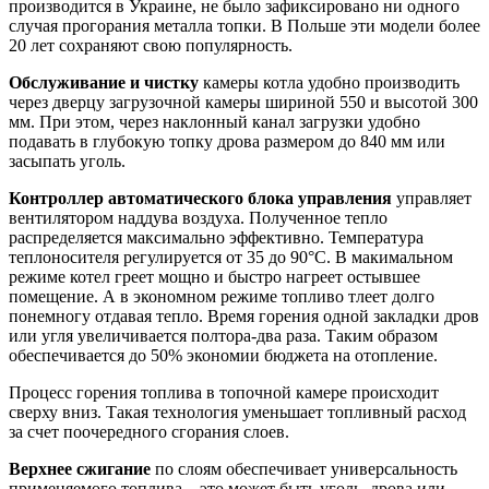
производится в Украине, не было зафиксировано ни одного
случая прогорания металла топки. В Польше эти модели более
20 лет сохраняют свою популярность.
Обслуживание и чистку
камеры котла удобно производить
через дверцу загрузочной камеры шириной 550 и высотой 300
мм. При этом, через наклонный канал загрузки удобно
подавать в глубокую топку дрова размером до 840 мм или
засыпать уголь.
Контроллер автоматического блока управления
управляет
вентилятором наддува воздуха. Полученное тепло
распределяется максимально эффективно. Температура
теплоносителя регулируется от 35 до 90°С. В макимальном
режиме котел греет мощно и быстро нагреет остывшее
помещение. А в экономном режиме топливо тлеет долго
понемногу отдавая тепло. Время горения одной закладки дров
или угля увеличивается полтора-два раза. Таким образом
обеспечивается до 50% экономии бюджета на отопление.
Процесс горения топлива в топочной камере происходит
сверху вниз. Такая технология уменьшает топливный расход
за счет поочередного сгорания слоев.
Верхнее сжигание
по слоям обеспечивает универсальность
применяемого топлива – это может быть уголь, дрова или