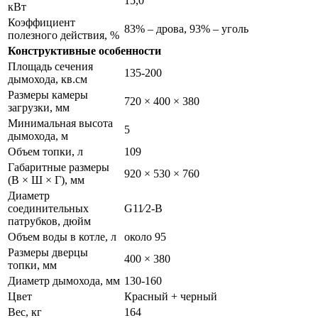
15,0
кВт
Коэффициент
83% – дрова, 93% – уголь
полезного действия, %
Конструктивные особенности
Площадь сечения
135-200
дымохода, кв.см
Размеры камеры
720 × 400 × 380
загрузки, мм
Минимальная высота
5
дымохода, м
Объем топки, л
109
Габаритные размеры
920 × 530 × 760
(В × Ш × Г), мм
Диаметр
соединительных
G11⁄2-B
патрубков, дюйм
Объем воды в котле, л
около 95
Размеры дверцы
400 × 380
топки, мм
Диаметр дымохода, мм
130-160
Цвет
Красный + черный
Вес, кг
164