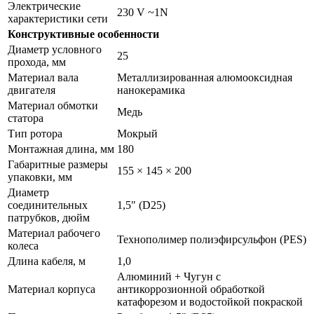
Электрические
230 V ~1N
характеристики сети
Конструктивные особенности
Диаметр условного
25
прохода, мм
Материал вала
Металлизированная алюмооксидная
двигателя
нанокерамика
Материал обмотки
Медь
статора
Тип ротора
Мокрый
Монтажная длина, мм
180
Габаритные размеры
155 × 145 × 200
упаковки, мм
Диаметр
соединительных
1,5" (D25)
патрубков, дюйм
Материал рабочего
Технополимер полиэфирсульфон (PES)
колеса
Длина кабеля, м
1,0
Алюминий + Чугун с
Материал корпуса
антикоррозионной обработкой
катафорезом и водостойкой покраской