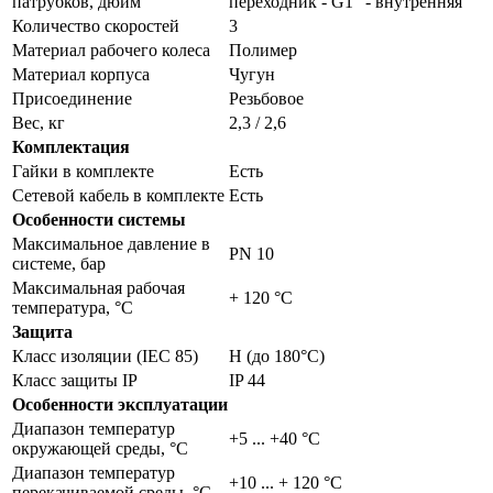
патрубков, дюйм
переходник - G1" - внутренняя
Количество скоростей
3
Материал рабочего колеса
Полимер
Материал корпуса
Чугун
Присоединение
Резьбовое
Вес, кг
2,3 / 2,6
Комплектация
Гайки в комплекте
Есть
Сетевой кабель в комплекте
Есть
Особенности системы
Максимальное давление в
PN 10
системе, бар
Максимальная рабочая
+ 120 °C
температура, °С
Защита
Класс изоляции (IEC 85)
H (до 180°С)
Класс защиты IP
IP 44
Особенности эксплуатации
Диапазон температур
+5 ... +40 °C
окружающей среды, °С
Диапазон температур
+10 ... + 120 °C
перекачиваемой среды, °С