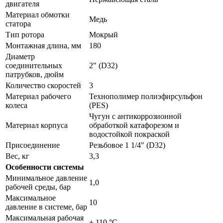
двигателя
Материал обмотки
Медь
статора
Тип ротора
Мокрый
Монтажная длина, мм
180
Диаметр
соединительных
2" (D32)
патрубков, дюйм
Количество скоростей
3
Материал рабочего
Технополимер полиэфирсульфон
колеса
(PES)
Чугун с антикоррозионной
Материал корпуса
обработкой катафорезом и
водостойкой покраской
Присоединение
Резьбовое 1 1/4" (D32)
Вес, кг
3,3
Особенности системы
Минимальное давление
1,0
рабочей среды, бар
Максимальное
10
давление в системе, бар
Максимальная рабочая
+ 110 °C