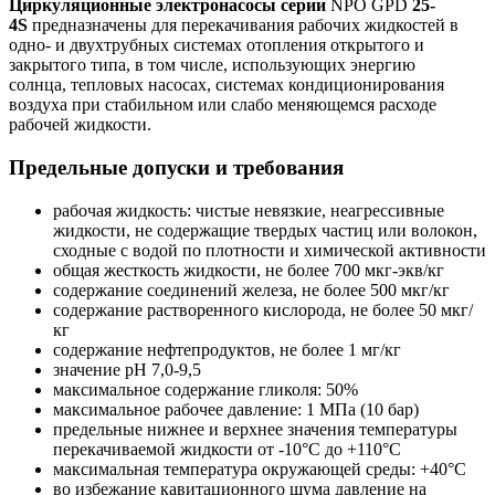
Циркуляционные электронасосы серии
NPO
GPD
25-
4S
предназначены для перекачивания рабочих жидкостей в
одно- и двухтрубных системах отопления открытого и
закрытого типа, в том числе, использующих энергию
солнца, тепловых насосах, системах кондиционирования
воздуха при стабильном или слабо меняющемся расходе
рабочей жидкости.
Предельные допуски и требования
рабочая жидкость: чистые невязкие, неагрессивные
жидкости, не содержащие твердых частиц или волокон,
сходные с водой по плотности и химической активности
общая жесткость жидкости, не более 700 мкг-экв/кг
содержание соединений железа, не более 500 мкг/кг
содержание растворенного кислорода, не более 50 мкг/
кг
содержание нефтепродуктов, не более 1 мг/кг
значение рН 7,0-9,5
максимальное содержание гликоля: 50%
максимальное рабочее давление: 1 МПа (10 бар)
предельные нижнее и верхнее значения температуры
перекачиваемой жидкости от -10°С до +110°С
максимальная температура окружающей среды: +40°С
во избежание кавитационного шума давление на